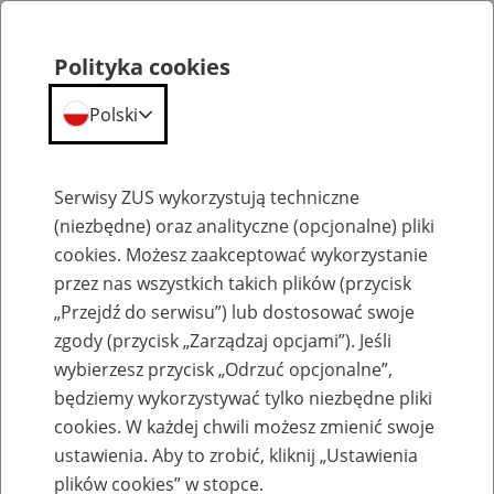
Polityka cookies
Polski
Menu
Szukaj
Serwisy ZUS wykorzystują techniczne
(niezbędne) oraz analityczne (opcjonalne) pliki
Przepraszamy,
cookies. Możesz zaakceptować wykorzystanie
podana strona nie została znaleziona.
przez nas wszystkich takich plików (przycisk
„Przejdź do serwisu”) lub dostosować swoje
Błąd 404
zgody (przycisk „Zarządzaj opcjami”). Jeśli
wybierzesz przycisk „Odrzuć opcjonalne”,
będziemy wykorzystywać tylko niezbędne pliki
cookies. W każdej chwili możesz zmienić swoje
ustawienia. Aby to zrobić, kliknij „Ustawienia
Przejdź do strony głównej
plików cookies” w stopce.