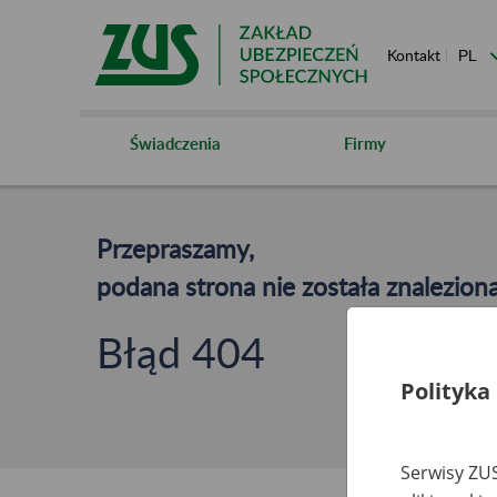
Kontakt
Świadczenia
Firmy
Przepraszamy,
podana strona nie została znaleziona
Błąd 404
Polityka
Serwisy ZUS