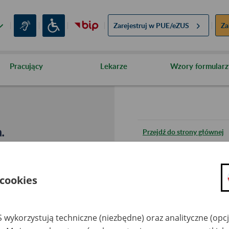
Zarejestruj w
PUE/eZUS
Za
Pracujący
Lekarze
Wzory formularz
.
Przejdź do strony głównej
Wróć do poprzedniej stron
 cookies
Przejdź do mapy serwisu
 wykorzystują techniczne (niezbędne) oraz analityczne (opc