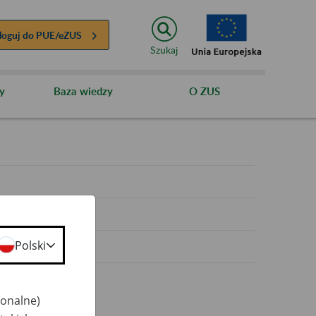
loguj do
PUE/eZUS
Szukaj
y
Baza wiedzy
O ZUS
y
Polski
jonalne)