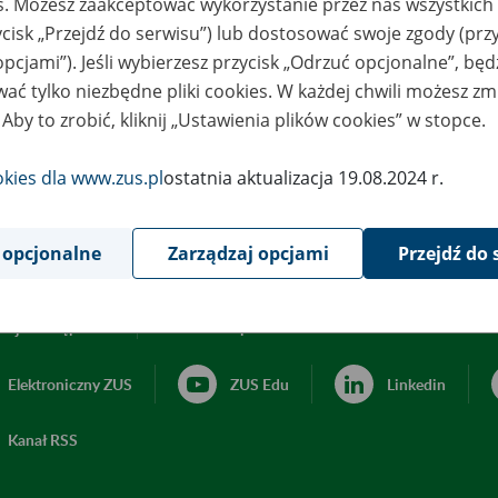
es. Możesz zaakceptować wykorzystanie przez nas wszystkich 
ycisk „Przejdź do serwisu”) lub dostosować swoje zgody (przy
opcjami”). Jeśli wybierzesz przycisk „Odrzuć opcjonalne”, bę
ać tylko niezbędne pliki cookies. W każdej chwili możesz zm
 Aby to zrobić, kliknij „Ustawienia plików cookies” w stopce.
okies dla www.zus.pl
ostatnia aktualizacja 19.08.2024 r.
 opcjonalne
Zarządzaj opcjami
Przejdź do 
acja dostępności
Ustawienia plików cookies
Elektroniczny ZUS
ZUS Edu
Linkedin
Kanał RSS