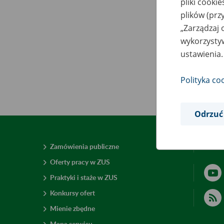
pliki cooki
plików (prz
„Zarządzaj 
wykorzystyw
ustawienia.
Polityka co
Odrzuć
Zamówienia publiczne
Deklar
Oferty pracy w ZUS
Praktyki i staże w ZUS
Konkursy ofert
Mienie zbędne
Mapa serwisu