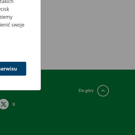
takich
cisk
dziemy
ienić swoje
serwisu
Do góry
X