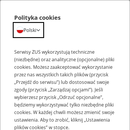
Polityka cookies
Polski
Menu
Szukaj
Serwisy ZUS wykorzystują techniczne
(niezbędne) oraz analityczne (opcjonalne) pliki
Przepraszamy,
cookies. Możesz zaakceptować wykorzystanie
podana strona nie została znaleziona.
przez nas wszystkich takich plików (przycisk
„Przejdź do serwisu”) lub dostosować swoje
Błąd 404
zgody (przycisk „Zarządzaj opcjami”). Jeśli
wybierzesz przycisk „Odrzuć opcjonalne”,
będziemy wykorzystywać tylko niezbędne pliki
cookies. W każdej chwili możesz zmienić swoje
ustawienia. Aby to zrobić, kliknij „Ustawienia
Przejdź do strony głównej
plików cookies” w stopce.