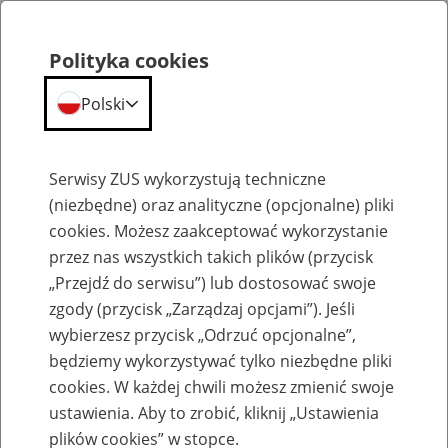
Polityka cookies
Polski
Menu
Szukaj
Serwisy ZUS wykorzystują techniczne
(niezbędne) oraz analityczne (opcjonalne) pliki
Przepraszamy,
cookies. Możesz zaakceptować wykorzystanie
podana strona nie została znaleziona.
przez nas wszystkich takich plików (przycisk
„Przejdź do serwisu”) lub dostosować swoje
Błąd 404
zgody (przycisk „Zarządzaj opcjami”). Jeśli
wybierzesz przycisk „Odrzuć opcjonalne”,
będziemy wykorzystywać tylko niezbędne pliki
cookies. W każdej chwili możesz zmienić swoje
ustawienia. Aby to zrobić, kliknij „Ustawienia
Przejdź do strony głównej
plików cookies” w stopce.