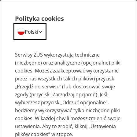
Polityka cookies
Polski
Menu
Szukaj
Serwisy ZUS wykorzystują techniczne
(niezbędne) oraz analityczne (opcjonalne) pliki
Przepraszamy,
cookies. Możesz zaakceptować wykorzystanie
podana strona nie została znaleziona.
przez nas wszystkich takich plików (przycisk
„Przejdź do serwisu”) lub dostosować swoje
Błąd 404
zgody (przycisk „Zarządzaj opcjami”). Jeśli
wybierzesz przycisk „Odrzuć opcjonalne”,
będziemy wykorzystywać tylko niezbędne pliki
cookies. W każdej chwili możesz zmienić swoje
ustawienia. Aby to zrobić, kliknij „Ustawienia
Przejdź do strony głównej
plików cookies” w stopce.