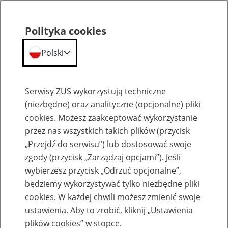
Polityka cookies
Polski
Menu
Szukaj
Serwisy ZUS wykorzystują techniczne
(niezbędne) oraz analityczne (opcjonalne) pliki
Przepraszamy,
cookies. Możesz zaakceptować wykorzystanie
podana strona nie została znaleziona.
przez nas wszystkich takich plików (przycisk
„Przejdź do serwisu”) lub dostosować swoje
Błąd 404
zgody (przycisk „Zarządzaj opcjami”). Jeśli
wybierzesz przycisk „Odrzuć opcjonalne”,
będziemy wykorzystywać tylko niezbędne pliki
cookies. W każdej chwili możesz zmienić swoje
ustawienia. Aby to zrobić, kliknij „Ustawienia
Przejdź do strony głównej
plików cookies” w stopce.