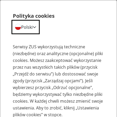
Polityka cookies
Polski
Menu
Szukaj
Serwisy ZUS wykorzystują techniczne
(niezbędne) oraz analityczne (opcjonalne) pliki
Przepraszamy,
cookies. Możesz zaakceptować wykorzystanie
podana strona nie została znaleziona.
przez nas wszystkich takich plików (przycisk
„Przejdź do serwisu”) lub dostosować swoje
Błąd 404
zgody (przycisk „Zarządzaj opcjami”). Jeśli
wybierzesz przycisk „Odrzuć opcjonalne”,
będziemy wykorzystywać tylko niezbędne pliki
cookies. W każdej chwili możesz zmienić swoje
ustawienia. Aby to zrobić, kliknij „Ustawienia
Przejdź do strony głównej
plików cookies” w stopce.