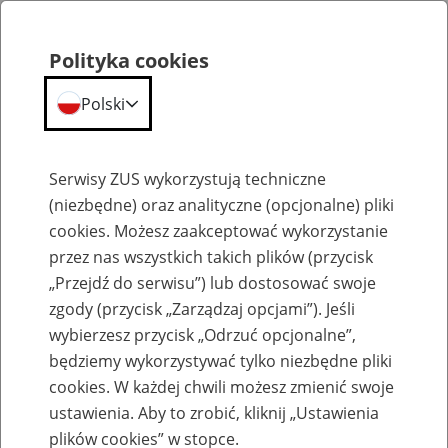
Polityka cookies
Polski
Menu
Szukaj
Serwisy ZUS wykorzystują techniczne
(niezbędne) oraz analityczne (opcjonalne) pliki
Przepraszamy,
cookies. Możesz zaakceptować wykorzystanie
podana strona nie została znaleziona.
przez nas wszystkich takich plików (przycisk
„Przejdź do serwisu”) lub dostosować swoje
Błąd 404
zgody (przycisk „Zarządzaj opcjami”). Jeśli
wybierzesz przycisk „Odrzuć opcjonalne”,
będziemy wykorzystywać tylko niezbędne pliki
cookies. W każdej chwili możesz zmienić swoje
ustawienia. Aby to zrobić, kliknij „Ustawienia
Przejdź do strony głównej
plików cookies” w stopce.