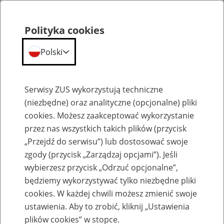
Polityka cookies
Polski
Menu
Szukaj
Serwisy ZUS wykorzystują techniczne
(niezbędne) oraz analityczne (opcjonalne) pliki
Przepraszamy,
cookies. Możesz zaakceptować wykorzystanie
podana strona nie została znaleziona.
przez nas wszystkich takich plików (przycisk
„Przejdź do serwisu”) lub dostosować swoje
Błąd 404
zgody (przycisk „Zarządzaj opcjami”). Jeśli
wybierzesz przycisk „Odrzuć opcjonalne”,
będziemy wykorzystywać tylko niezbędne pliki
cookies. W każdej chwili możesz zmienić swoje
ustawienia. Aby to zrobić, kliknij „Ustawienia
Przejdź do strony głównej
plików cookies” w stopce.