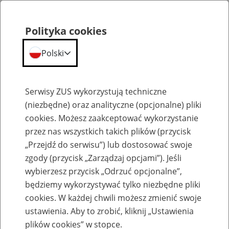
Polityka cookies
Polski
Menu
Szukaj
Serwisy ZUS wykorzystują techniczne
(niezbędne) oraz analityczne (opcjonalne) pliki
Przepraszamy,
cookies. Możesz zaakceptować wykorzystanie
podana strona nie została znaleziona.
przez nas wszystkich takich plików (przycisk
„Przejdź do serwisu”) lub dostosować swoje
Błąd 404
zgody (przycisk „Zarządzaj opcjami”). Jeśli
wybierzesz przycisk „Odrzuć opcjonalne”,
będziemy wykorzystywać tylko niezbędne pliki
cookies. W każdej chwili możesz zmienić swoje
ustawienia. Aby to zrobić, kliknij „Ustawienia
Przejdź do strony głównej
plików cookies” w stopce.