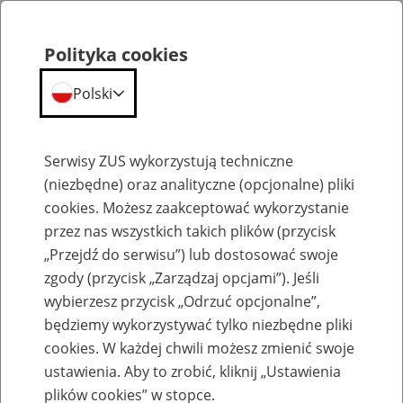
Polityka cookies
Polski
Menu
Szukaj
Serwisy ZUS wykorzystują techniczne
(niezbędne) oraz analityczne (opcjonalne) pliki
Przepraszamy,
cookies. Możesz zaakceptować wykorzystanie
podana strona nie została znaleziona.
przez nas wszystkich takich plików (przycisk
„Przejdź do serwisu”) lub dostosować swoje
Błąd 404
zgody (przycisk „Zarządzaj opcjami”). Jeśli
wybierzesz przycisk „Odrzuć opcjonalne”,
będziemy wykorzystywać tylko niezbędne pliki
cookies. W każdej chwili możesz zmienić swoje
ustawienia. Aby to zrobić, kliknij „Ustawienia
Przejdź do strony głównej
plików cookies” w stopce.