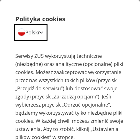
Polityka cookies
Polski
Menu
Szukaj
Serwisy ZUS wykorzystują techniczne
(niezbędne) oraz analityczne (opcjonalne) pliki
Przepraszamy,
cookies. Możesz zaakceptować wykorzystanie
podana strona nie została znaleziona.
przez nas wszystkich takich plików (przycisk
„Przejdź do serwisu”) lub dostosować swoje
Błąd 404
zgody (przycisk „Zarządzaj opcjami”). Jeśli
wybierzesz przycisk „Odrzuć opcjonalne”,
będziemy wykorzystywać tylko niezbędne pliki
cookies. W każdej chwili możesz zmienić swoje
ustawienia. Aby to zrobić, kliknij „Ustawienia
Przejdź do strony głównej
plików cookies” w stopce.