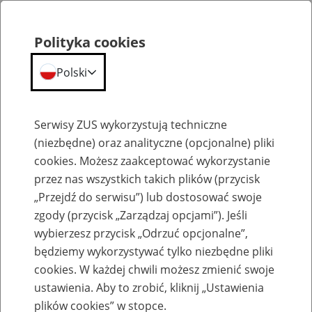
Polityka cookies
Polski
Menu
Szukaj
Serwisy ZUS wykorzystują techniczne
(niezbędne) oraz analityczne (opcjonalne) pliki
Przepraszamy,
cookies. Możesz zaakceptować wykorzystanie
podana strona nie została znaleziona.
przez nas wszystkich takich plików (przycisk
„Przejdź do serwisu”) lub dostosować swoje
Błąd 404
zgody (przycisk „Zarządzaj opcjami”). Jeśli
wybierzesz przycisk „Odrzuć opcjonalne”,
będziemy wykorzystywać tylko niezbędne pliki
cookies. W każdej chwili możesz zmienić swoje
ustawienia. Aby to zrobić, kliknij „Ustawienia
Przejdź do strony głównej
plików cookies” w stopce.