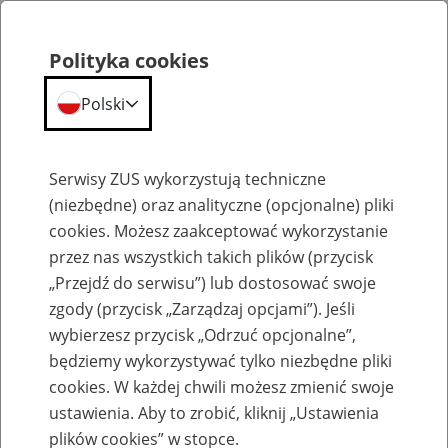
Polityka cookies
Polski
Menu
Szukaj
Serwisy ZUS wykorzystują techniczne
(niezbędne) oraz analityczne (opcjonalne) pliki
Przepraszamy,
cookies. Możesz zaakceptować wykorzystanie
podana strona nie została znaleziona.
przez nas wszystkich takich plików (przycisk
„Przejdź do serwisu”) lub dostosować swoje
Błąd 404
zgody (przycisk „Zarządzaj opcjami”). Jeśli
wybierzesz przycisk „Odrzuć opcjonalne”,
będziemy wykorzystywać tylko niezbędne pliki
cookies. W każdej chwili możesz zmienić swoje
ustawienia. Aby to zrobić, kliknij „Ustawienia
Przejdź do strony głównej
plików cookies” w stopce.