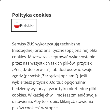
Polityka cookies
Polski
Menu
Szukaj
Serwisy ZUS wykorzystują techniczne
(niezbędne) oraz analityczne (opcjonalne) pliki
Przepraszamy,
cookies. Możesz zaakceptować wykorzystanie
podana strona nie została znaleziona.
przez nas wszystkich takich plików (przycisk
„Przejdź do serwisu”) lub dostosować swoje
Błąd 404
zgody (przycisk „Zarządzaj opcjami”). Jeśli
wybierzesz przycisk „Odrzuć opcjonalne”,
będziemy wykorzystywać tylko niezbędne pliki
cookies. W każdej chwili możesz zmienić swoje
ustawienia. Aby to zrobić, kliknij „Ustawienia
Przejdź do strony głównej
plików cookies” w stopce.