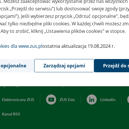
es. Możesz zaakceptować wykorzystanie przez nas wszystkich 
ycisk „Przejdź do serwisu”) lub dostosować swoje zgody (przy
opcjami”). Jeśli wybierzesz przycisk „Odrzuć opcjonalne”, bę
ać tylko niezbędne pliki cookies. W każdej chwili możesz zm
 Aby to zrobić, kliknij „Ustawienia plików cookies” w stopce.
okies dla www.zus.pl
ostatnia aktualizacja 19.08.2024 r.
 opcjonalne
Zarządzaj opcjami
Przejdź do 
acja dostępności
Ustawienia plików cookies
Elektroniczny ZUS
ZUS Edu
Linkedin
Kanał RSS