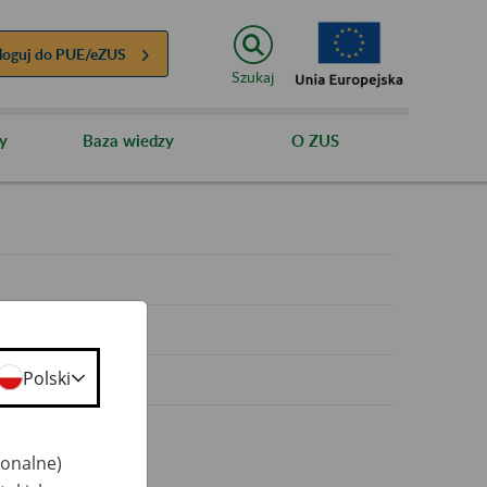
loguj do
PUE/eZUS
Szukaj
y
Baza wiedzy
O ZUS
y
Polski
jonalne)