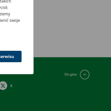
takich
cisk
dziemy
ienić swoje
serwisu
Do góry
X