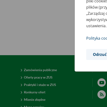
pliki cooki
plików (prz
„Zarządzaj 
wykorzystyw
ustawienia.
Polityka co
Odrzuć
Zamówienia publiczne
Deklar
Oferty pracy w ZUS
Praktyki i staże w ZUS
Konkursy ofert
Mienie zbędne
Mapa serwisu