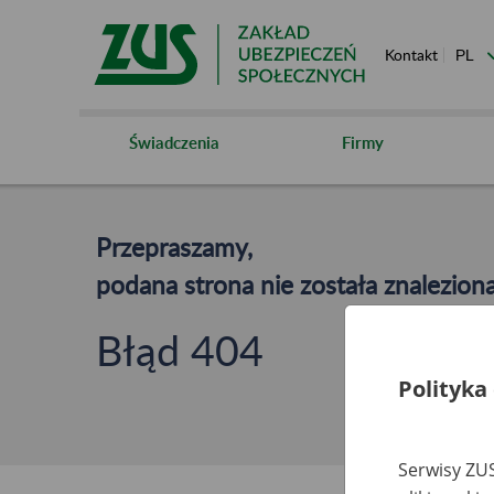
Kontakt
Świadczenia
Firmy
Przepraszamy,
podana strona nie została znaleziona
Błąd 404
Polityka
Serwisy ZUS