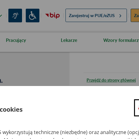
Zarejestruj w
PUE/eZUS
Za
Pracujący
Lekarze
Wzory formularz
.
Przejdź do strony głównej
Wróć do poprzedniej stron
 cookies
Przejdź do mapy serwisu
 wykorzystują techniczne (niezbędne) oraz analityczne (opc