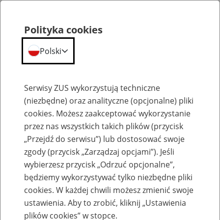
Polityka cookies
Polski
Menu
Szukaj
Serwisy ZUS wykorzystują techniczne
(niezbędne) oraz analityczne (opcjonalne) pliki
Przepraszamy,
cookies. Możesz zaakceptować wykorzystanie
podana strona nie została znaleziona.
przez nas wszystkich takich plików (przycisk
„Przejdź do serwisu”) lub dostosować swoje
Błąd 404
zgody (przycisk „Zarządzaj opcjami”). Jeśli
wybierzesz przycisk „Odrzuć opcjonalne”,
będziemy wykorzystywać tylko niezbędne pliki
cookies. W każdej chwili możesz zmienić swoje
ustawienia. Aby to zrobić, kliknij „Ustawienia
Przejdź do strony głównej
plików cookies” w stopce.