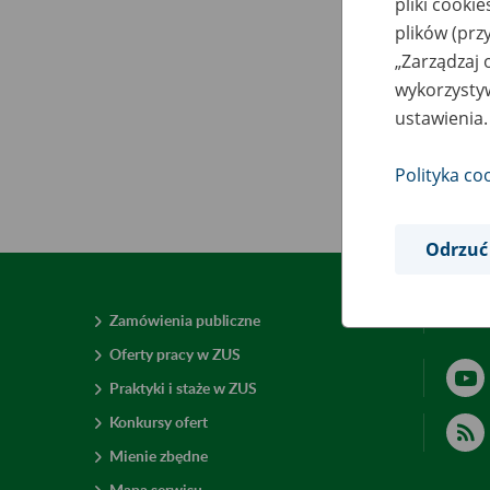
pliki cooki
plików (prz
„Zarządzaj 
wykorzystyw
ustawienia.
Polityka co
Odrzuć
Zamówienia publiczne
Deklar
Oferty pracy w ZUS
Praktyki i staże w ZUS
Konkursy ofert
Mienie zbędne
Mapa serwisu