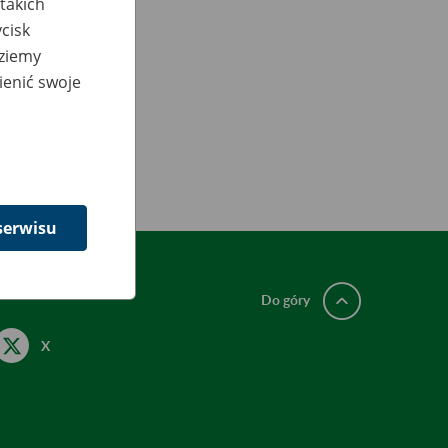
takich
cisk
dziemy
ienić swoje
serwisu
Do góry
X