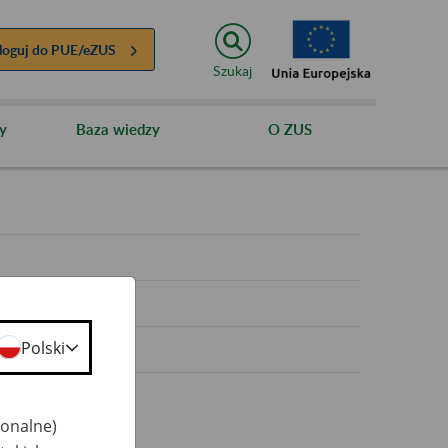
loguj do
PUE/eZUS
Szukaj
y
Baza wiedzy
O ZUS
y
Polski
jonalne)