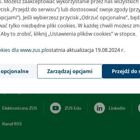
es. Możesz zaakceptować wykorzystanie przez nas wszystkich 
ycisk „Przejdź do serwisu”) lub dostosować swoje zgody (przy
opcjami”). Jeśli wybierzesz przycisk „Odrzuć opcjonalne”, bę
ać tylko niezbędne pliki cookies. W każdej chwili możesz zm
 Aby to zrobić, kliknij „Ustawienia plików cookies” w stopce.
okies dla www.zus.pl
ostatnia aktualizacja 19.08.2024 r.
 opcjonalne
Zarządzaj opcjami
Przejdź do 
acja dostępności
Ustawienia plików cookies
Elektroniczny ZUS
ZUS Edu
Linkedin
Kanał RSS