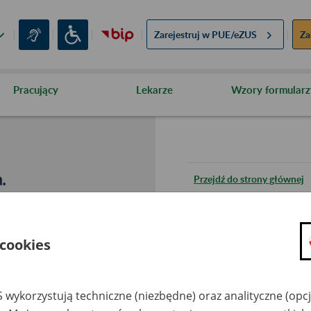
Zarejestruj w
PUE/eZUS
Za
Pracujący
Lekarze
Wzory formularz
.
Przejdź do strony głównej
Wróć do poprzedniej stron
 cookies
Przejdź do mapy serwisu
 wykorzystują techniczne (niezbędne) oraz analityczne (opc