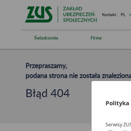
Kontakt
Świadczenia
Firmy
Przepraszamy,
podana strona nie została znaleziona
Błąd 404
Polityka
Serwisy ZUS