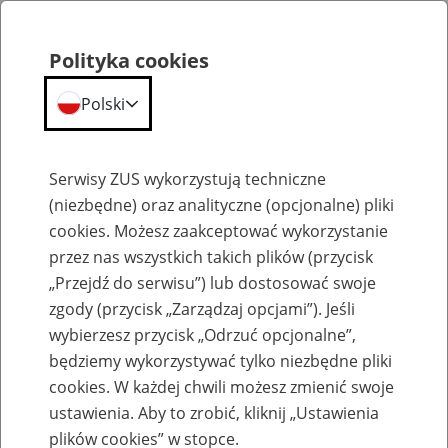
Polityka cookies
Polski
Menu
Szukaj
Serwisy ZUS wykorzystują techniczne
(niezbędne) oraz analityczne (opcjonalne) pliki
Przepraszamy,
cookies. Możesz zaakceptować wykorzystanie
podana strona nie została znaleziona.
przez nas wszystkich takich plików (przycisk
„Przejdź do serwisu”) lub dostosować swoje
Błąd 404
zgody (przycisk „Zarządzaj opcjami”). Jeśli
wybierzesz przycisk „Odrzuć opcjonalne”,
będziemy wykorzystywać tylko niezbędne pliki
cookies. W każdej chwili możesz zmienić swoje
ustawienia. Aby to zrobić, kliknij „Ustawienia
Przejdź do strony głównej
plików cookies” w stopce.