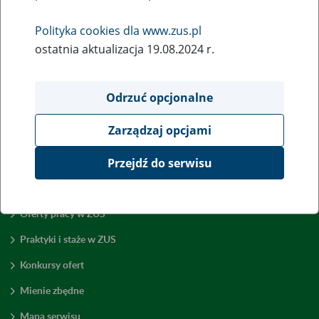
Wróć do poprzedniej strony
Polityka cookies dla www.zus.pl
ostatnia aktualizacja 19.08.2024 r.
Przejdź do mapy serwisu
Odrzuć opcjonalne
Zarządzaj opcjami
Przejdź do serwisu
Zamówienia publiczne
Oferty pracy w ZUS
Praktyki i staże w ZUS
Konkursy ofert
Mienie zbędne
Mapa serwisu