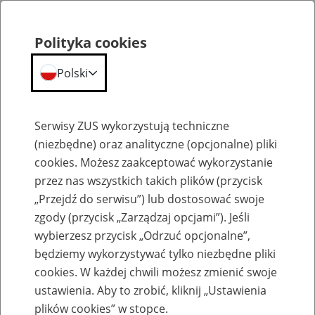
Polityka cookies
Polski
Menu
Szukaj
Serwisy ZUS wykorzystują techniczne
(niezbędne) oraz analityczne (opcjonalne) pliki
Przepraszamy,
cookies. Możesz zaakceptować wykorzystanie
podana strona nie została znaleziona.
przez nas wszystkich takich plików (przycisk
„Przejdź do serwisu”) lub dostosować swoje
Błąd 404
zgody (przycisk „Zarządzaj opcjami”). Jeśli
wybierzesz przycisk „Odrzuć opcjonalne”,
będziemy wykorzystywać tylko niezbędne pliki
cookies. W każdej chwili możesz zmienić swoje
ustawienia. Aby to zrobić, kliknij „Ustawienia
Przejdź do strony głównej
plików cookies” w stopce.