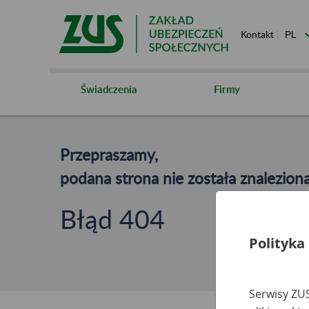
Kontakt
Świadczenia
Firmy
Przepraszamy,
podana strona nie została znaleziona
Błąd 404
Polityka
Serwisy ZUS