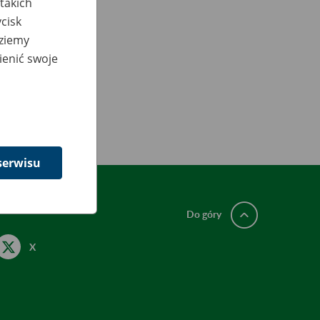
takich
cisk
dziemy
ienić swoje
serwisu
Do góry
X