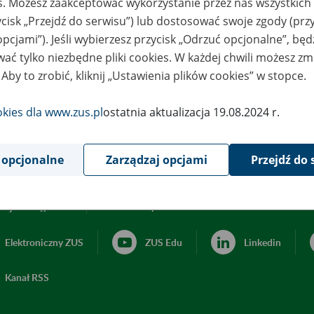
es. Możesz zaakceptować wykorzystanie przez nas wszystkich 
ycisk „Przejdź do serwisu”) lub dostosować swoje zgody (przy
opcjami”). Jeśli wybierzesz przycisk „Odrzuć opcjonalne”, bę
ać tylko niezbędne pliki cookies. W każdej chwili możesz zm
 Aby to zrobić, kliknij „Ustawienia plików cookies” w stopce.
okies dla www.zus.pl
ostatnia aktualizacja 19.08.2024 r.
 opcjonalne
Zarządzaj opcjami
Przejdź do 
acja dostępności
Ustawienia plików cookies
Elektroniczny ZUS
ZUS Edu
Linkedin
Kanał RSS