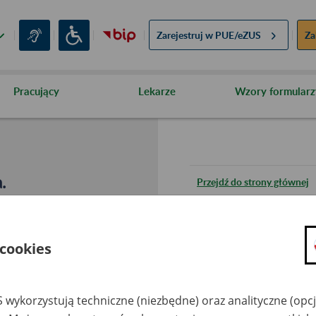
Zarejestruj w
PUE/eZUS
Za
Pracujący
Lekarze
Wzory formularz
.
Przejdź do strony głównej
Wróć do poprzedniej stron
 cookies
Przejdź do mapy serwisu
 wykorzystują techniczne (niezbędne) oraz analityczne (opc