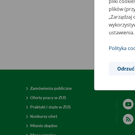
pliki cooki
plików (prz
„Zarządzaj 
wykorzystyw
ustawienia.
Polityka co
Odrzuć
Zamówienia publiczne
Deklar
Oferty pracy w ZUS
Praktyki i staże w ZUS
Konkursy ofert
Mienie zbędne
Mapa serwisu