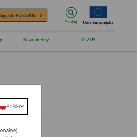
loguj do
PUE/eZUS
Szukaj
y
Baza wiedzy
O ZUS
y
Polski
jonalne)