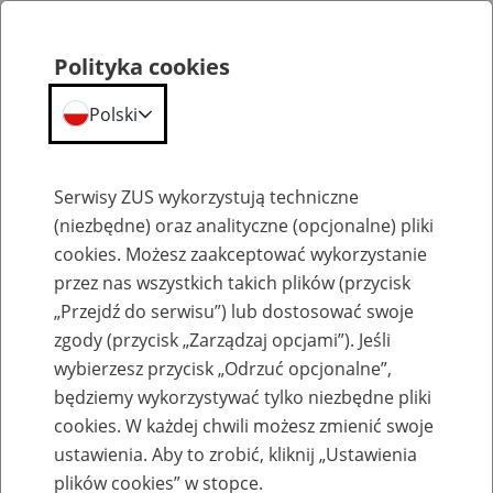
Polityka cookies
Polski
Menu
Szukaj
Serwisy ZUS wykorzystują techniczne
(niezbędne) oraz analityczne (opcjonalne) pliki
Przepraszamy,
cookies. Możesz zaakceptować wykorzystanie
podana strona nie została znaleziona.
przez nas wszystkich takich plików (przycisk
„Przejdź do serwisu”) lub dostosować swoje
Błąd 404
zgody (przycisk „Zarządzaj opcjami”). Jeśli
wybierzesz przycisk „Odrzuć opcjonalne”,
będziemy wykorzystywać tylko niezbędne pliki
cookies. W każdej chwili możesz zmienić swoje
ustawienia. Aby to zrobić, kliknij „Ustawienia
Przejdź do strony głównej
plików cookies” w stopce.