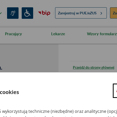
Zarejestruj w
PUE/eZUS
Za
Pracujący
Lekarze
Wzory formularz
.
Przejdź do strony głównej
Wróć do poprzedniej stron
 cookies
Przejdź do mapy serwisu
 wykorzystują techniczne (niezbędne) oraz analityczne (opc