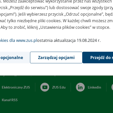
es. Możesz zaakceptować wykorzystanie przez nas wszystkich 
ycisk „Przejdź do serwisu”) lub dostosować swoje zgody (przy
opcjami”). Jeśli wybierzesz przycisk „Odrzuć opcjonalne”, bę
ać tylko niezbędne pliki cookies. W każdej chwili możesz zm
 Aby to zrobić, kliknij „Ustawienia plików cookies” w stopce.
okies dla www.zus.pl
ostatnia aktualizacja 19.08.2024 r.
 opcjonalne
Zarządzaj opcjami
Przejdź do 
acja dostępności
Ustawienia plików cookies
Elektroniczny ZUS
ZUS Edu
Linkedin
Kanał RSS