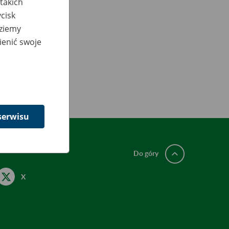
takich
cisk
dziemy
ienić swoje
serwisu
Do góry
X