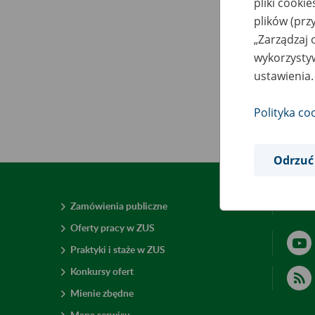
pliki cooki
plików (prz
„Zarządzaj 
wykorzystyw
ustawienia.
Polityka co
Odrzuć
Zamówienia publiczne
Deklar
Oferty pracy w ZUS
Praktyki i staże w ZUS
Konkursy ofert
Mienie zbędne
Mapa serwisu