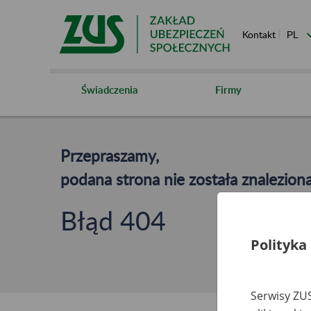
Kontakt
Świadczenia
Firmy
Przepraszamy,
podana strona nie została znaleziona
Błąd 404
Polityka
Serwisy ZUS