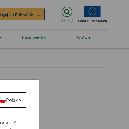
loguj do
PUE/eZUS
Szukaj
y
Baza wiedzy
O ZUS
y
Polski
jonalne)