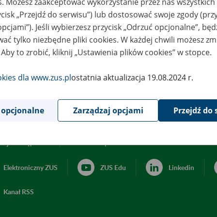
es. Możesz zaakceptować wykorzystanie przez nas wszystkich 
ycisk „Przejdź do serwisu”) lub dostosować swoje zgody (przy
opcjami”). Jeśli wybierzesz przycisk „Odrzuć opcjonalne”, bę
ać tylko niezbędne pliki cookies. W każdej chwili możesz zm
 Aby to zrobić, kliknij „Ustawienia plików cookies” w stopce.
okies dla www.zus.pl
ostatnia aktualizacja 19.08.2024 r.
 opcjonalne
Zarządzaj opcjami
Przejdź do 
acja dostępności
Ustawienia plików cookies
Elektroniczny ZUS
ZUS Edu
Linkedin
Kanał RSS