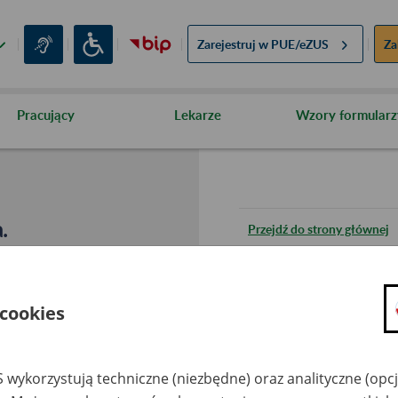
Zarejestruj w
PUE/eZUS
Za
Pracujący
Lekarze
Wzory formularz
.
Przejdź do strony głównej
Wróć do poprzedniej stron
 cookies
Przejdź do mapy serwisu
 wykorzystują techniczne (niezbędne) oraz analityczne (opc