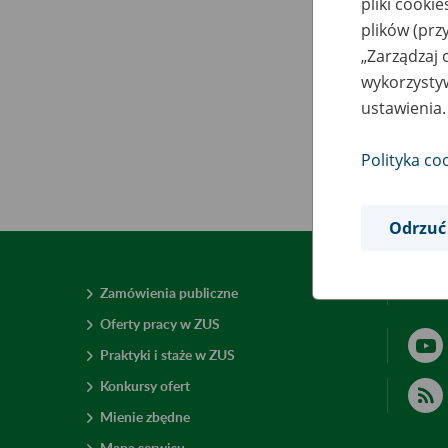
pliki cooki
plików (prz
„Zarządzaj 
wykorzystyw
ustawienia.
Polityka co
Odrzuć
Zamówienia publiczne
Deklar
Oferty pracy w ZUS
Praktyki i staże w ZUS
Konkursy ofert
Mienie zbędne
Mapa serwisu