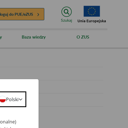
loguj do
PUE/eZUS
Szukaj
y
Baza wiedzy
O ZUS
y
Polski
jonalne)