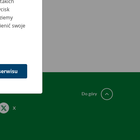
takich
cisk
dziemy
ienić swoje
serwisu
Do góry
X