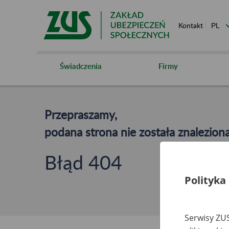
Kontakt
Świadczenia
Firmy
Przepraszamy,
podana strona nie została znaleziona
Błąd 404
Polityka
Serwisy ZUS