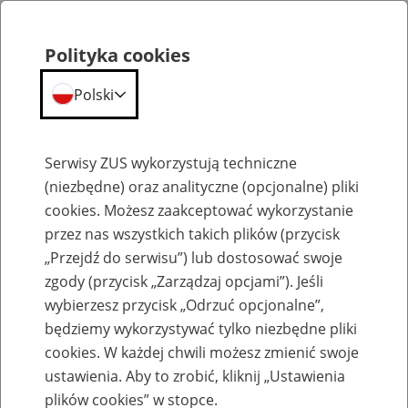
Polityka cookies
Polski
Menu
Szukaj
Serwisy ZUS wykorzystują techniczne
(niezbędne) oraz analityczne (opcjonalne) pliki
Przepraszamy,
cookies. Możesz zaakceptować wykorzystanie
podana strona nie została znaleziona.
przez nas wszystkich takich plików (przycisk
„Przejdź do serwisu”) lub dostosować swoje
Błąd 404
zgody (przycisk „Zarządzaj opcjami”). Jeśli
wybierzesz przycisk „Odrzuć opcjonalne”,
będziemy wykorzystywać tylko niezbędne pliki
cookies. W każdej chwili możesz zmienić swoje
ustawienia. Aby to zrobić, kliknij „Ustawienia
Przejdź do strony głównej
plików cookies” w stopce.