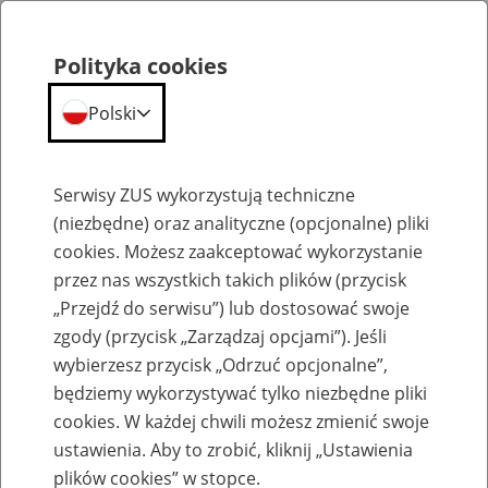
Polityka cookies
Polski
Menu
Szukaj
Serwisy ZUS wykorzystują techniczne
(niezbędne) oraz analityczne (opcjonalne) pliki
Przepraszamy,
cookies. Możesz zaakceptować wykorzystanie
podana strona nie została znaleziona.
przez nas wszystkich takich plików (przycisk
„Przejdź do serwisu”) lub dostosować swoje
Błąd 404
zgody (przycisk „Zarządzaj opcjami”). Jeśli
wybierzesz przycisk „Odrzuć opcjonalne”,
będziemy wykorzystywać tylko niezbędne pliki
cookies. W każdej chwili możesz zmienić swoje
ustawienia. Aby to zrobić, kliknij „Ustawienia
Przejdź do strony głównej
plików cookies” w stopce.