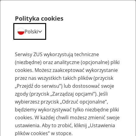
Polityka cookies
Polski
Menu
Szukaj
Serwisy ZUS wykorzystują techniczne
(niezbędne) oraz analityczne (opcjonalne) pliki
Przepraszamy,
cookies. Możesz zaakceptować wykorzystanie
podana strona nie została znaleziona.
przez nas wszystkich takich plików (przycisk
„Przejdź do serwisu”) lub dostosować swoje
Błąd 404
zgody (przycisk „Zarządzaj opcjami”). Jeśli
wybierzesz przycisk „Odrzuć opcjonalne”,
będziemy wykorzystywać tylko niezbędne pliki
cookies. W każdej chwili możesz zmienić swoje
ustawienia. Aby to zrobić, kliknij „Ustawienia
Przejdź do strony głównej
plików cookies” w stopce.