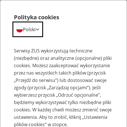
Polityka cookies
Polski
Menu
Szukaj
Serwisy ZUS wykorzystują techniczne
(niezbędne) oraz analityczne (opcjonalne) pliki
Przepraszamy,
cookies. Możesz zaakceptować wykorzystanie
podana strona nie została znaleziona.
przez nas wszystkich takich plików (przycisk
„Przejdź do serwisu”) lub dostosować swoje
Błąd 404
zgody (przycisk „Zarządzaj opcjami”). Jeśli
wybierzesz przycisk „Odrzuć opcjonalne”,
będziemy wykorzystywać tylko niezbędne pliki
cookies. W każdej chwili możesz zmienić swoje
ustawienia. Aby to zrobić, kliknij „Ustawienia
Przejdź do strony głównej
plików cookies” w stopce.