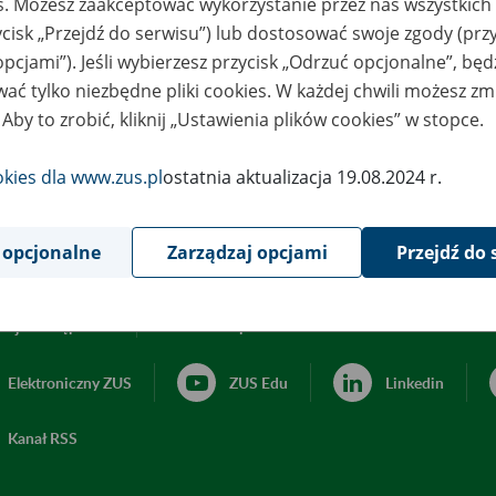
es. Możesz zaakceptować wykorzystanie przez nas wszystkich 
ycisk „Przejdź do serwisu”) lub dostosować swoje zgody (przy
opcjami”). Jeśli wybierzesz przycisk „Odrzuć opcjonalne”, bę
ać tylko niezbędne pliki cookies. W każdej chwili możesz zm
 Aby to zrobić, kliknij „Ustawienia plików cookies” w stopce.
okies dla www.zus.pl
ostatnia aktualizacja 19.08.2024 r.
 opcjonalne
Zarządzaj opcjami
Przejdź do 
acja dostępności
Ustawienia plików cookies
Elektroniczny ZUS
ZUS Edu
Linkedin
Kanał RSS