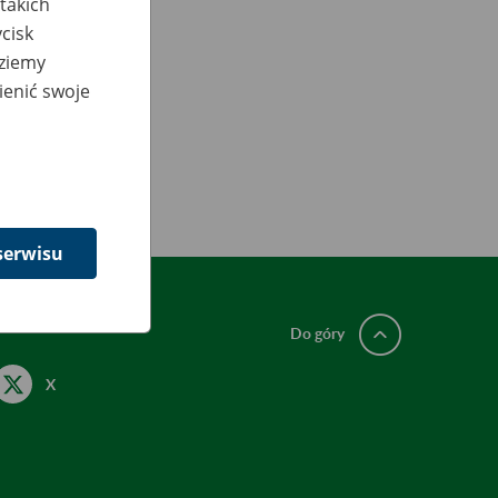
takich
cisk
dziemy
ienić swoje
serwisu
Do góry
X