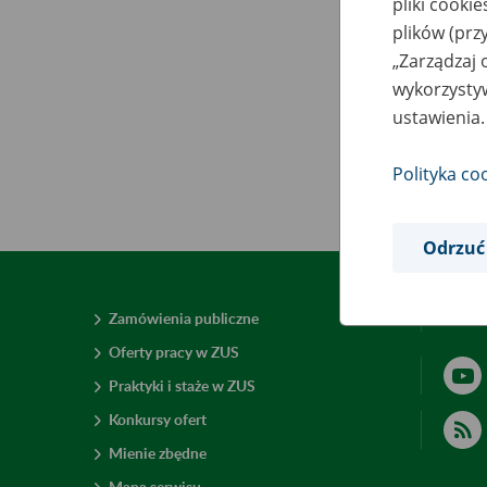
pliki cooki
plików (prz
„Zarządzaj 
wykorzystyw
ustawienia.
Polityka co
Odrzuć
Zamówienia publiczne
Deklar
Oferty pracy w ZUS
Praktyki i staże w ZUS
Konkursy ofert
Mienie zbędne
Mapa serwisu