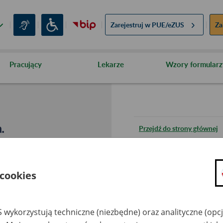
Zarejestruj w
PUE/eZUS
Za
Pracujący
Lekarze
Wzory formularz
.
Przejdź do strony głównej
Wróć do poprzedniej stron
 cookies
Przejdź do mapy serwisu
 wykorzystują techniczne (niezbędne) oraz analityczne (opc