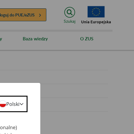
loguj do
PUE/eZUS
Szukaj
y
Baza wiedzy
O ZUS
y
Polski
jonalne)