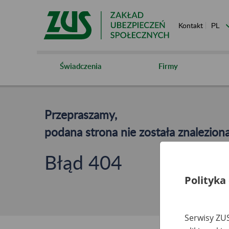
Kontakt
Świadczenia
Firmy
Przepraszamy,
podana strona nie została znaleziona
Błąd 404
Polityka
Serwisy ZUS