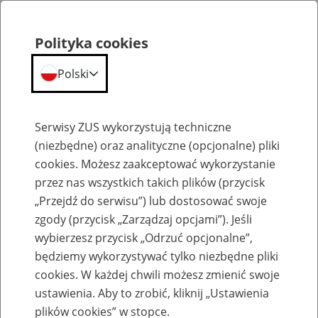
Polityka cookies
Polski
Menu
Szukaj
Serwisy ZUS wykorzystują techniczne
(niezbędne) oraz analityczne (opcjonalne) pliki
Przepraszamy,
cookies. Możesz zaakceptować wykorzystanie
podana strona nie została znaleziona.
przez nas wszystkich takich plików (przycisk
„Przejdź do serwisu”) lub dostosować swoje
Błąd 404
zgody (przycisk „Zarządzaj opcjami”). Jeśli
wybierzesz przycisk „Odrzuć opcjonalne”,
będziemy wykorzystywać tylko niezbędne pliki
cookies. W każdej chwili możesz zmienić swoje
ustawienia. Aby to zrobić, kliknij „Ustawienia
Przejdź do strony głównej
plików cookies” w stopce.