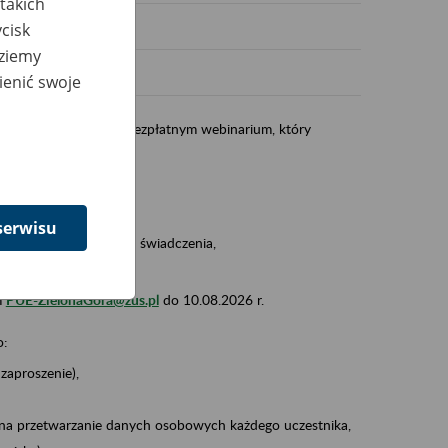
takich
cisk
dziemy
ienić swoje
ństwa do udziału w bezpłatnym webinarium, który
 Webex Meeting.
awią Państwu m.in.:
serwisu
dy ustalania wysokości świadczenia,
a i jego wypłata.
m
PUE-ZielonaGora@zus.pl
do 10.08.2026 r.
o:
zaproszenie),
 na przetwarzanie danych osobowych każdego uczestnika,