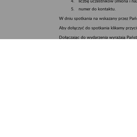
liczbę uczestników (imiona i na
numer do kontaktu.
W dniu spotkania na wskazany przez Pań
Aby dołączyć do spotkania klikamy przyci
Dołączając do wydarzenia wyrażają Państ
możliwość uczestnictwa bez udostępniani
ejscowość
Zielona Góra
rmin wydarzenia
2026.08.13
ntakt
PUE-ZielonaGora@zus.pl
łączniki
13.08.2026_Załącznik nr 1 Klauzula 
13.08.2026_Załącznik nr 2 Oświadcz
kB)