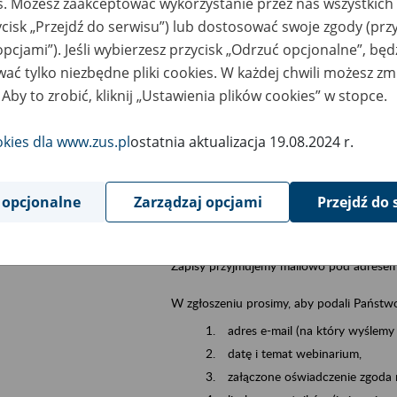
es. Możesz zaakceptować wykorzystanie przez nas wszystkich 
dzaj wydarzenia
Szkolenia
ycisk „Przejdź do serwisu”) lub dostosować swoje zgody (przy
opcjami”). Jeśli wybierzesz przycisk „Odrzuć opcjonalne”, bę
szar merytoryczny
Emerytury i renty
ać tylko niezbędne pliki cookies. W każdej chwili możesz zm
 Aby to zrobić, kliknij „Ustawienia plików cookies” w stopce.
is wydarzenia
13.08.2026 r. o godz. 10.00
zapraszamy Pa
przeprowadzimy za pośrednictwem Cisco
okies dla www.zus.pl
ostatnia aktualizacja 19.08.2024 r.
W trakcie spotkania nasi eksperci przedst
 opcjonalne
Zarządzaj opcjami
Przejdź do 
podstawę prawną, cel, warunki i zasa
postępowanie o przyznanie świadczeni
Zapisy przyjmujemy mailowo pod adrese
W zgłoszeniu prosimy, aby podali Państw
adres e-mail (na który wyślemy 
datę i temat webinarium,
załączone oświadczenie zgoda