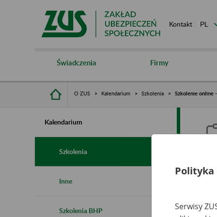
Kontakt
Świadczenia
Firmy
O ZUS
Kalendarium
Szkolenia
Szkolenie online 
Kalendarium
Szkolenia
Polityka
S
Inne
o
Serwisy ZUS
Szkolenia BHP