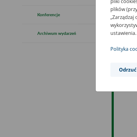
pliki cooki
Ro
plików (prz
Konferencje
„Zarządzaj 
Ob
wykorzystyw
ustawienia.
Archiwum wydarzeń
Op
Polityka co
Odrzuć