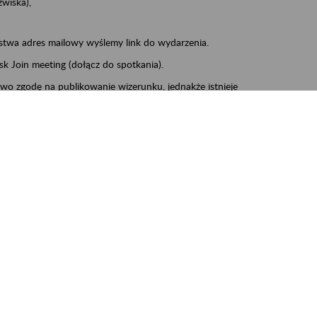
zwiska),
stwa adres mailowy wyślemy link do wydarzenia.
sk Join meeting (dołącz do spotkania).
wo zgodę na publikowanie wizerunku, jednakże istnieje
a obrazu i dźwięku ze swojego urządzenia.
informacyjna.docx (17 kB)
enie zgoda na przetwarzanie danych osobowych.docx (16