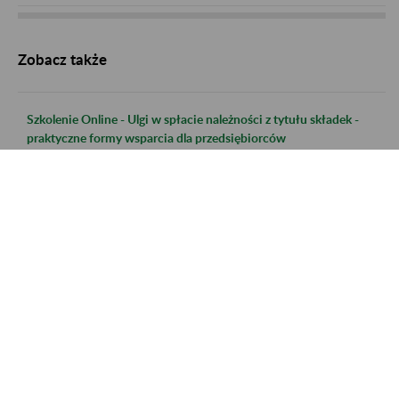
Zobacz także
Szkolenie Online - Ulgi w spłacie należności z tytułu składek -
praktyczne formy wsparcia dla przedsiębiorców
Szkolenie Online - Świadczenie uzupełniające dla osób
niezdolnych do samodzielnej egzystencji
Szkolenie online - Nabywanie uprawnień do emerytury dla osób
urodzonych po 31.12.1948 r.
Szkolenie online - Świadczenie uzupełniające dla osób
niezdolnych do samodzielnej egzystencji