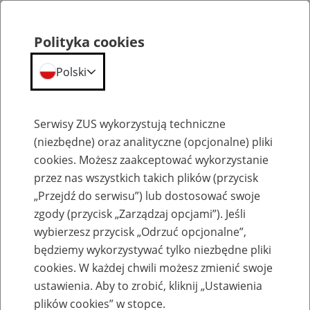
Polityka cookies
Polski
Menu
Szukaj
Serwisy ZUS wykorzystują techniczne
(niezbędne) oraz analityczne (opcjonalne) pliki
cookies. Możesz zaakceptować wykorzystanie
Szkolenia
przez nas wszystkich takich plików (przycisk
„Przejdź do serwisu”) lub dostosować swoje
zgody (przycisk „Zarządzaj opcjami”). Jeśli
wybierzesz przycisk „Odrzuć opcjonalne”,
będziemy wykorzystywać tylko niezbędne pliki
cookies. W każdej chwili możesz zmienić swoje
Szkolenie online - Świadczenie
ustawienia. Aby to zrobić, kliknij „Ustawienia
uzupełniające dla osób niezdolnych do
plików cookies” w stopce.