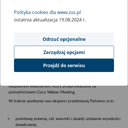
samodzielnej egzystencji
Polityka cookies dla www.zus.pl
ostatnia aktualizacja 19.08.2024 r.
Rodzaj wydarzenia
Szkolenia
Odrzuć opcjonalne
Obszar merytoryczny
Zarządzaj opcjami
Emerytury i renty
Przejdź do serwisu
Opis wydarzenia
13.08.2026 r. o godz. 10.00
zapraszamy Państwa do udziału w
bezpłatnym webinarium, który przeprowadzimy za
pośrednictwem Cisco Webex Meeting.
W trakcie spotkania nasi eksperci przedstawią Państwu m.in.:
podstawę prawną, cel, warunki i zasady ustalania wysokości
świadczenia,