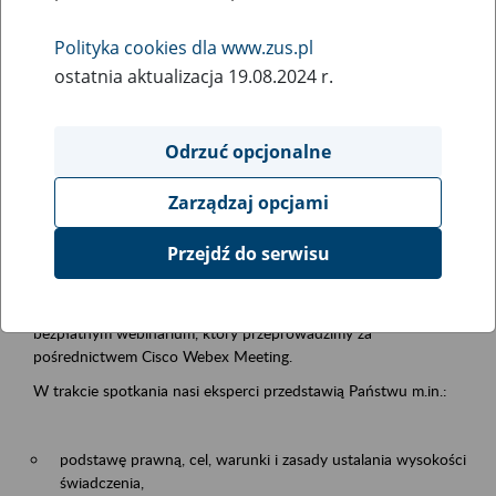
samodzielnej egzystencji
Polityka cookies dla www.zus.pl
ostatnia aktualizacja 19.08.2024 r.
Rodzaj wydarzenia
Szkolenia
Odrzuć opcjonalne
Obszar merytoryczny
Zarządzaj opcjami
Emerytury i renty
Przejdź do serwisu
Opis wydarzenia
13.08.2026 r. o godz. 10.00
zapraszamy Państwa do udziału w
bezpłatnym webinarium, który przeprowadzimy za
pośrednictwem Cisco Webex Meeting.
W trakcie spotkania nasi eksperci przedstawią Państwu m.in.:
podstawę prawną, cel, warunki i zasady ustalania wysokości
świadczenia,