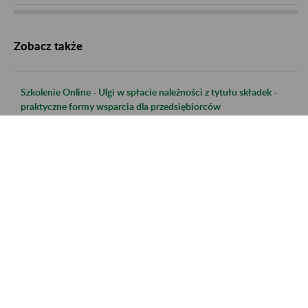
Zobacz także
Szkolenie Online - Ulgi w spłacie należności z tytułu składek -
praktyczne formy wsparcia dla przedsiębiorców
Szkolenie Online - Świadczenie uzupełniające dla osób
niezdolnych do samodzielnej egzystencji
Szkolenie online - Ustalanie ustawodawstwa właściwego dla
pracowników delegowanych do pracy za granicą lub
pracujących w kilku krajach członkowskich
Szkolenie online - Zasady rozliczania i tryb postepowania w
sprawach rozliczania składek na FUS, FUZ, FP i FGŚP