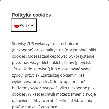
Polityka cookies
Polski
Menu
Szukaj
Serwisy ZUS wykorzystują techniczne
(niezbędne) oraz analityczne (opcjonalne) pliki
cookies. Możesz zaakceptować wykorzystanie
Szkolenia
przez nas wszystkich takich plików (przycisk
„Przejdź do serwisu”) lub dostosować swoje
zgody (przycisk „Zarządzaj opcjami”). Jeśli
wybierzesz przycisk „Odrzuć opcjonalne”,
będziemy wykorzystywać tylko niezbędne pliki
cookies. W każdej chwili możesz zmienić swoje
Szkolenie online - Świadczenie
ustawienia. Aby to zrobić, kliknij „Ustawienia
uzupełniające dla osób niezdolnych do
plików cookies” w stopce.