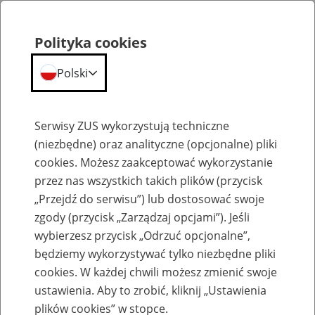
Polityka cookies
Polski
Menu
Szukaj
Serwisy ZUS wykorzystują techniczne
(niezbędne) oraz analityczne (opcjonalne) pliki
cookies. Możesz zaakceptować wykorzystanie
Szkolenia
przez nas wszystkich takich plików (przycisk
„Przejdź do serwisu”) lub dostosować swoje
zgody (przycisk „Zarządzaj opcjami”). Jeśli
wybierzesz przycisk „Odrzuć opcjonalne”,
będziemy wykorzystywać tylko niezbędne pliki
cookies. W każdej chwili możesz zmienić swoje
Szkolenie online - Świadczenie
ustawienia. Aby to zrobić, kliknij „Ustawienia
uzupełniające dla osób niezdolnych do
plików cookies” w stopce.