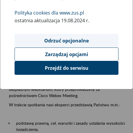
samodzielnej egzystencji
Polityka cookies dla www.zus.pl
ostatnia aktualizacja 19.08.2024 r.
Rodzaj wydarzenia
Szkolenia
Odrzuć opcjonalne
Obszar merytoryczny
Zarządzaj opcjami
Emerytury i renty
Przejdź do serwisu
Opis wydarzenia
13.08.2026 r. o godz. 10.00
zapraszamy Państwa do udziału w
bezpłatnym webinarium, który przeprowadzimy za
pośrednictwem Cisco Webex Meeting.
W trakcie spotkania nasi eksperci przedstawią Państwu m.in.:
podstawę prawną, cel, warunki i zasady ustalania wysokości
świadczenia,