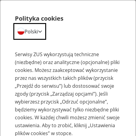
Polityka cookies
Polski
Menu
Szukaj
Serwisy ZUS wykorzystują techniczne
(niezbędne) oraz analityczne (opcjonalne) pliki
cookies. Możesz zaakceptować wykorzystanie
Szkolenia
przez nas wszystkich takich plików (przycisk
„Przejdź do serwisu”) lub dostosować swoje
zgody (przycisk „Zarządzaj opcjami”). Jeśli
wybierzesz przycisk „Odrzuć opcjonalne”,
będziemy wykorzystywać tylko niezbędne pliki
cookies. W każdej chwili możesz zmienić swoje
Szkolenie online - Świadczenie
ustawienia. Aby to zrobić, kliknij „Ustawienia
uzupełniające dla osób niezdolnych do
plików cookies” w stopce.