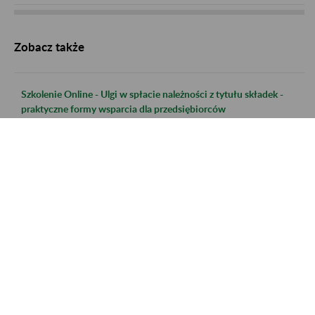
Zobacz także
Szkolenie Online - Ulgi w spłacie należności z tytułu składek -
praktyczne formy wsparcia dla przedsiębiorców
Szkolenie Online - Świadczenie uzupełniające dla osób
niezdolnych do samodzielnej egzystencji
Szkolenie online - Nabywanie uprawnień do emerytury dla osób
urodzonych po 31.12.1948 r.
Szkolenie online - Świadczenie uzupełniające dla osób
niezdolnych do samodzielnej egzystencji