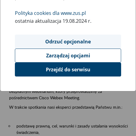
samodzielnej egzystencji
Polityka cookies dla www.zus.pl
ostatnia aktualizacja 19.08.2024 r.
Rodzaj wydarzenia
Szkolenia
Odrzuć opcjonalne
Obszar merytoryczny
Zarządzaj opcjami
Emerytury i renty
Przejdź do serwisu
Opis wydarzenia
13.08.2026 r. o godz. 10.00
zapraszamy Państwa do udziału w
bezpłatnym webinarium, który przeprowadzimy za
pośrednictwem Cisco Webex Meeting.
W trakcie spotkania nasi eksperci przedstawią Państwu m.in.:
podstawę prawną, cel, warunki i zasady ustalania wysokości
świadczenia,