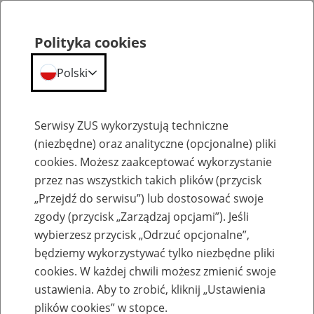
Polityka cookies
Polski
Menu
Szukaj
Serwisy ZUS wykorzystują techniczne
(niezbędne) oraz analityczne (opcjonalne) pliki
cookies. Możesz zaakceptować wykorzystanie
Szkolenia
przez nas wszystkich takich plików (przycisk
„Przejdź do serwisu”) lub dostosować swoje
zgody (przycisk „Zarządzaj opcjami”). Jeśli
wybierzesz przycisk „Odrzuć opcjonalne”,
będziemy wykorzystywać tylko niezbędne pliki
cookies. W każdej chwili możesz zmienić swoje
Szkolenie online - Świadczenie
ustawienia. Aby to zrobić, kliknij „Ustawienia
uzupełniające dla osób niezdolnych do
plików cookies” w stopce.