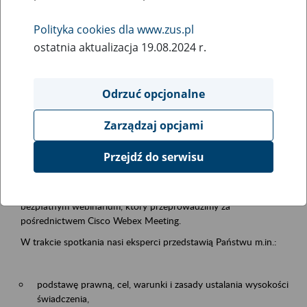
samodzielnej egzystencji
Polityka cookies dla www.zus.pl
ostatnia aktualizacja 19.08.2024 r.
Rodzaj wydarzenia
Szkolenia
Odrzuć opcjonalne
Obszar merytoryczny
Zarządzaj opcjami
Emerytury i renty
Przejdź do serwisu
Opis wydarzenia
13.08.2026 r. o godz. 10.00
zapraszamy Państwa do udziału w
bezpłatnym webinarium, który przeprowadzimy za
pośrednictwem Cisco Webex Meeting.
W trakcie spotkania nasi eksperci przedstawią Państwu m.in.:
podstawę prawną, cel, warunki i zasady ustalania wysokości
świadczenia,