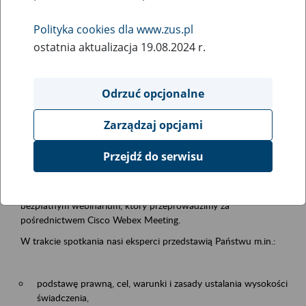
samodzielnej egzystencji
Polityka cookies dla www.zus.pl
ostatnia aktualizacja 19.08.2024 r.
Rodzaj wydarzenia
Szkolenia
Odrzuć opcjonalne
Obszar merytoryczny
Zarządzaj opcjami
Emerytury i renty
Przejdź do serwisu
Opis wydarzenia
13.08.2026 r. o godz. 10.00
zapraszamy Państwa do udziału w
bezpłatnym webinarium, który przeprowadzimy za
pośrednictwem Cisco Webex Meeting.
W trakcie spotkania nasi eksperci przedstawią Państwu m.in.:
podstawę prawną, cel, warunki i zasady ustalania wysokości
świadczenia,