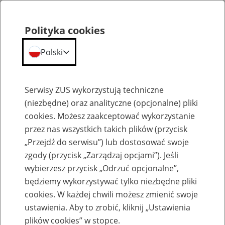
Polityka cookies
Polski
Menu
Szukaj
Serwisy ZUS wykorzystują techniczne
(niezbędne) oraz analityczne (opcjonalne) pliki
cookies. Możesz zaakceptować wykorzystanie
Szkolenia
przez nas wszystkich takich plików (przycisk
„Przejdź do serwisu”) lub dostosować swoje
zgody (przycisk „Zarządzaj opcjami”). Jeśli
wybierzesz przycisk „Odrzuć opcjonalne”,
będziemy wykorzystywać tylko niezbędne pliki
cookies. W każdej chwili możesz zmienić swoje
Szkolenie online - Świadczenie
ustawienia. Aby to zrobić, kliknij „Ustawienia
uzupełniające dla osób niezdolnych do
plików cookies” w stopce.