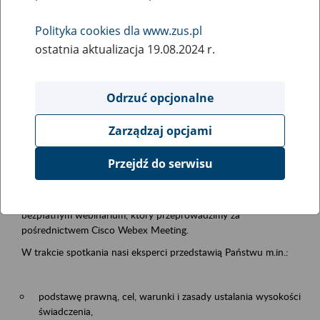
samodzielnej egzystencji
Polityka cookies dla www.zus.pl
ostatnia aktualizacja 19.08.2024 r.
Rodzaj wydarzenia
Szkolenia
Odrzuć opcjonalne
Obszar merytoryczny
Zarządzaj opcjami
Emerytury i renty
Przejdź do serwisu
Opis wydarzenia
13.08.2026 r. o godz. 10.00
zapraszamy Państwa do udziału w
bezpłatnym webinarium, który przeprowadzimy za
pośrednictwem Cisco Webex Meeting.
W trakcie spotkania nasi eksperci przedstawią Państwu m.in.:
podstawę prawną, cel, warunki i zasady ustalania wysokości
świadczenia,