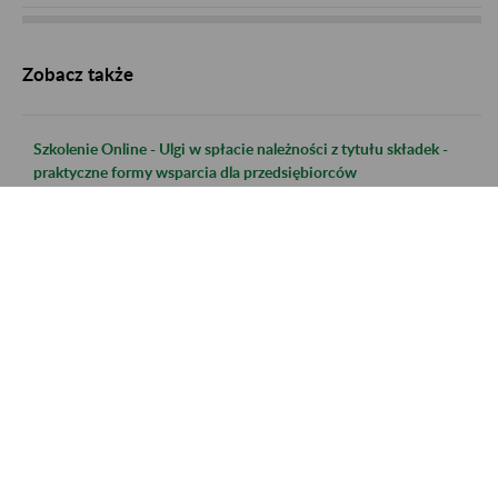
Zobacz także
Szkolenie Online - Ulgi w spłacie należności z tytułu składek -
praktyczne formy wsparcia dla przedsiębiorców
Szkolenie Online - Świadczenie uzupełniające dla osób
niezdolnych do samodzielnej egzystencji
Szkolenie online - Nabywanie uprawnień do emerytury dla osób
urodzonych po 31.12.1948 r.
Szkolenie online - Świadczenie uzupełniające dla osób
niezdolnych do samodzielnej egzystencji