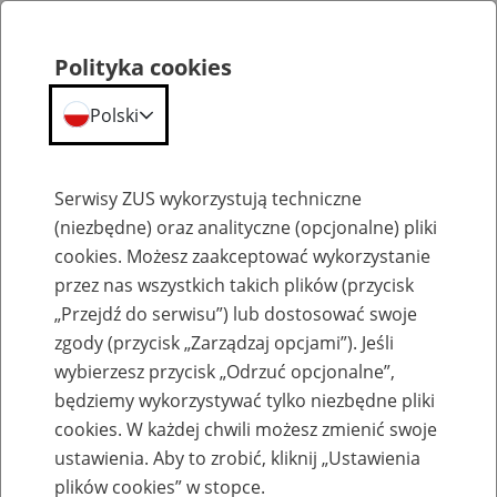
Polityka cookies
Polski
Menu
Szukaj
Serwisy ZUS wykorzystują techniczne
(niezbędne) oraz analityczne (opcjonalne) pliki
cookies. Możesz zaakceptować wykorzystanie
Szkolenia
przez nas wszystkich takich plików (przycisk
„Przejdź do serwisu”) lub dostosować swoje
zgody (przycisk „Zarządzaj opcjami”). Jeśli
wybierzesz przycisk „Odrzuć opcjonalne”,
będziemy wykorzystywać tylko niezbędne pliki
cookies. W każdej chwili możesz zmienić swoje
Szkolenie online - Świadczenie
ustawienia. Aby to zrobić, kliknij „Ustawienia
uzupełniające dla osób niezdolnych do
plików cookies” w stopce.