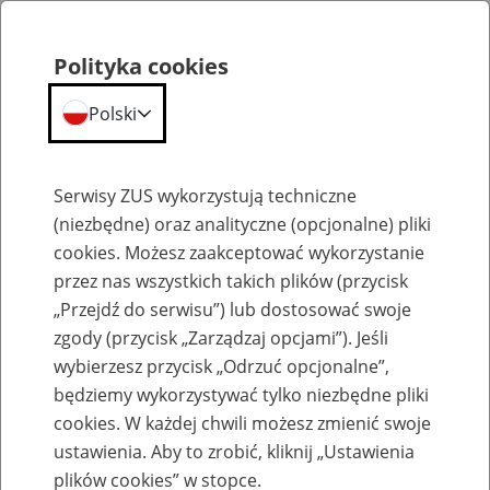
Polityka cookies
Polski
Menu
Szukaj
Serwisy ZUS wykorzystują techniczne
(niezbędne) oraz analityczne (opcjonalne) pliki
cookies. Możesz zaakceptować wykorzystanie
Szkolenia
przez nas wszystkich takich plików (przycisk
„Przejdź do serwisu”) lub dostosować swoje
zgody (przycisk „Zarządzaj opcjami”). Jeśli
wybierzesz przycisk „Odrzuć opcjonalne”,
będziemy wykorzystywać tylko niezbędne pliki
cookies. W każdej chwili możesz zmienić swoje
Szkolenie online - Świadczenie
ustawienia. Aby to zrobić, kliknij „Ustawienia
uzupełniające dla osób niezdolnych do
plików cookies” w stopce.