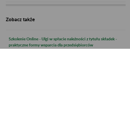
Zobacz także
Szkolenie Online - Ulgi w spłacie należności z tytułu składek -
praktyczne formy wsparcia dla przedsiębiorców
Szkolenie Online - Świadczenie uzupełniające dla osób
niezdolnych do samodzielnej egzystencji
Szkolenie online - Nabywanie uprawnień do emerytury dla osób
urodzonych po 31.12.1948 r.
Szkolenie online - Świadczenie uzupełniające dla osób
niezdolnych do samodzielnej egzystencji