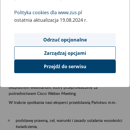
samodzielnej egzystencji
Polityka cookies dla www.zus.pl
ostatnia aktualizacja 19.08.2024 r.
Rodzaj wydarzenia
Szkolenia
Odrzuć opcjonalne
Obszar merytoryczny
Zarządzaj opcjami
Emerytury i renty
Przejdź do serwisu
Opis wydarzenia
13.08.2026 r. o godz. 10.00
zapraszamy Państwa do udziału w
bezpłatnym webinarium, który przeprowadzimy za
pośrednictwem Cisco Webex Meeting.
W trakcie spotkania nasi eksperci przedstawią Państwu m.in.:
podstawę prawną, cel, warunki i zasady ustalania wysokości
świadczenia,