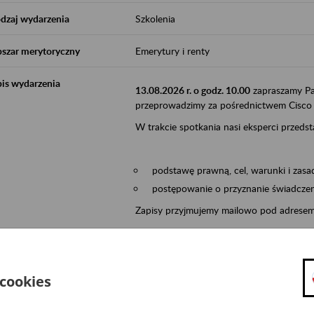
dzaj wydarzenia
Szkolenia
szar merytoryczny
Emerytury i renty
is wydarzenia
13.08.2026 r. o godz. 10.00
zapraszamy Pa
przeprowadzimy za pośrednictwem Cisco
W trakcie spotkania nasi eksperci przedst
podstawę prawną, cel, warunki i zasa
postępowanie o przyznanie świadczeni
Zapisy przyjmujemy mailowo pod adrese
W zgłoszeniu prosimy, aby podali Państw
adres e-mail (na który wyślemy 
 cookies
datę i temat webinarium,
załączone oświadczenie zgoda