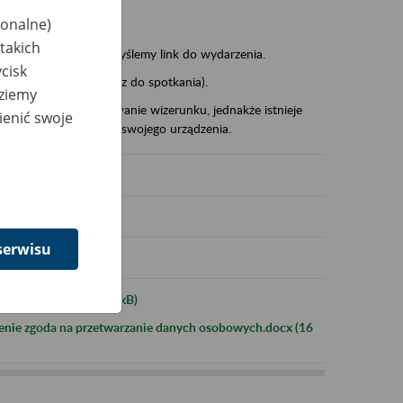
zwiska),
jonalne)
takich
stwa adres mailowy wyślemy link do wydarzenia.
cisk
sk Join meeting (dołącz do spotkania).
dziemy
wo zgodę na publikowanie wizerunku, jednakże istnieje
ienić swoje
a obrazu i dźwięku ze swojego urządzenia.
serwisu
informacyjna.docx (17 kB)
enie zgoda na przetwarzanie danych osobowych.docx (16