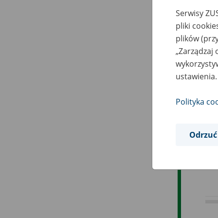
Serwisy ZUS
pliki cooki
plików (prz
„Zarządzaj 
wykorzystyw
ustawienia.
Mi
Polityka co
Te
Odrzuć
Ko
Za