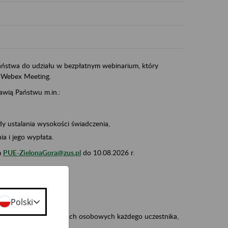
ństwa do udziału w bezpłatnym webinarium, który
 Webex Meeting.
awią Państwu m.in.:
dy ustalania wysokości świadczenia,
a i jego wypłata.
m
PUE-ZielonaGora@zus.pl
do 10.08.2026 r.
o:
zaproszenie),
Polski
 na przetwarzanie danych osobowych każdego uczestnika,