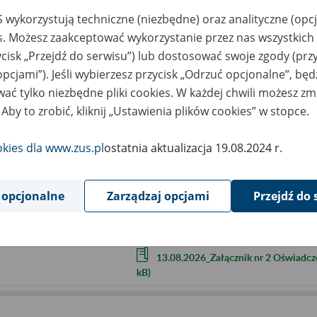
liczbę uczestników (imiona i na
 wykorzystują techniczne (niezbędne) oraz analityczne (opc
numer do kontaktu.
es. Możesz zaakceptować wykorzystanie przez nas wszystkich 
W dniu spotkania na wskazany przez Pań
ycisk „Przejdź do serwisu”) lub dostosować swoje zgody (przy
Aby dołączyć do spotkania klikamy przyci
opcjami”). Jeśli wybierzesz przycisk „Odrzuć opcjonalne”, bę
Dołączając do wydarzenia wyrażają Państ
ać tylko niezbędne pliki cookies. W każdej chwili możesz zm
możliwość uczestnictwa bez udostępniani
 Aby to zrobić, kliknij „Ustawienia plików cookies” w stopce.
ejscowość
Zielona Góra
okies dla www.zus.pl
ostatnia aktualizacja 19.08.2024 r.
rmin wydarzenia
2026.08.13
 opcjonalne
Zarządzaj opcjami
Przejdź do 
ntakt
PUE-ZielonaGora@zus.pl
łączniki
13.08.2026_Załącznik nr 1 Klauzula 
13.08.2026_Załącznik nr 2 Oświadcz
kB)