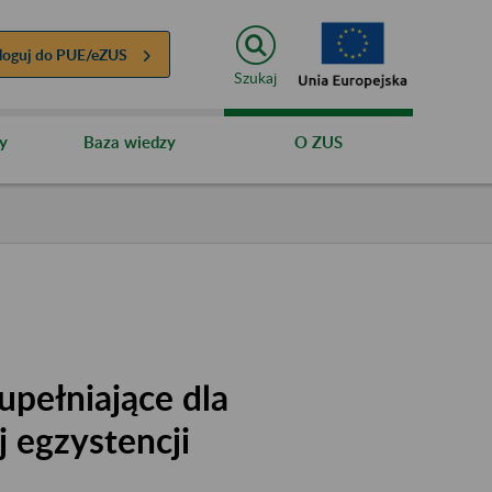
loguj do
PUE/eZUS
Szukaj
y
Baza wiedzy
O ZUS
upełniające dla
 egzystencji