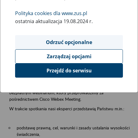
samodzielnej egzystencji
Polityka cookies dla www.zus.pl
ostatnia aktualizacja 19.08.2024 r.
Rodzaj wydarzenia
Szkolenia
Odrzuć opcjonalne
Obszar merytoryczny
Zarządzaj opcjami
Emerytury i renty
Przejdź do serwisu
Opis wydarzenia
13.08.2026 r. o godz. 10.00
zapraszamy Państwa do udziału w
bezpłatnym webinarium, który przeprowadzimy za
pośrednictwem Cisco Webex Meeting.
W trakcie spotkania nasi eksperci przedstawią Państwu m.in.:
podstawę prawną, cel, warunki i zasady ustalania wysokości
świadczenia,