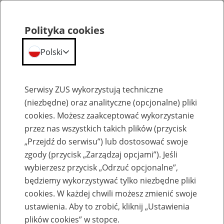
Polityka cookies
Polski
Menu
Szukaj
Serwisy ZUS wykorzystują techniczne
(niezbędne) oraz analityczne (opcjonalne) pliki
cookies. Możesz zaakceptować wykorzystanie
Szkolenia
przez nas wszystkich takich plików (przycisk
„Przejdź do serwisu”) lub dostosować swoje
zgody (przycisk „Zarządzaj opcjami”). Jeśli
wybierzesz przycisk „Odrzuć opcjonalne”,
będziemy wykorzystywać tylko niezbędne pliki
cookies. W każdej chwili możesz zmienić swoje
Szkolenie online - Świadczenie
ustawienia. Aby to zrobić, kliknij „Ustawienia
uzupełniające dla osób niezdolnych do
plików cookies” w stopce.