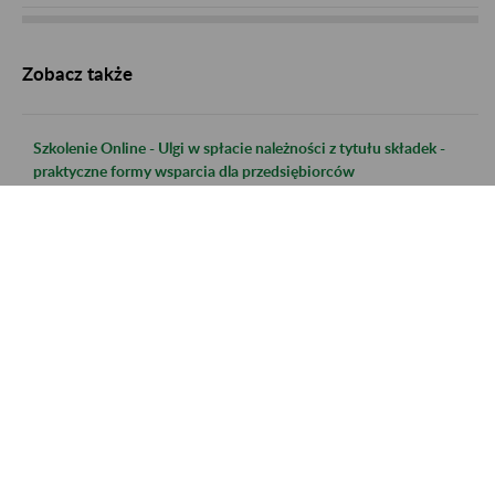
Zobacz także
Szkolenie Online - Ulgi w spłacie należności z tytułu składek -
praktyczne formy wsparcia dla przedsiębiorców
Szkolenie Online - Świadczenie uzupełniające dla osób
niezdolnych do samodzielnej egzystencji
Szkolenie online - Nabywanie uprawnień do emerytury dla osób
urodzonych po 31.12.1948 r.
Szkolenie online - Świadczenie uzupełniające dla osób
niezdolnych do samodzielnej egzystencji