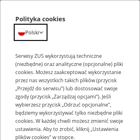
Polityka cookies
Polski
Menu
Szukaj
Serwisy ZUS wykorzystują techniczne
(niezbędne) oraz analityczne (opcjonalne) pliki
cookies. Możesz zaakceptować wykorzystanie
Szkolenia
przez nas wszystkich takich plików (przycisk
„Przejdź do serwisu”) lub dostosować swoje
zgody (przycisk „Zarządzaj opcjami”). Jeśli
wybierzesz przycisk „Odrzuć opcjonalne”,
będziemy wykorzystywać tylko niezbędne pliki
cookies. W każdej chwili możesz zmienić swoje
Szkolenie online - Świadczenie
ustawienia. Aby to zrobić, kliknij „Ustawienia
uzupełniające dla osób niezdolnych do
plików cookies” w stopce.