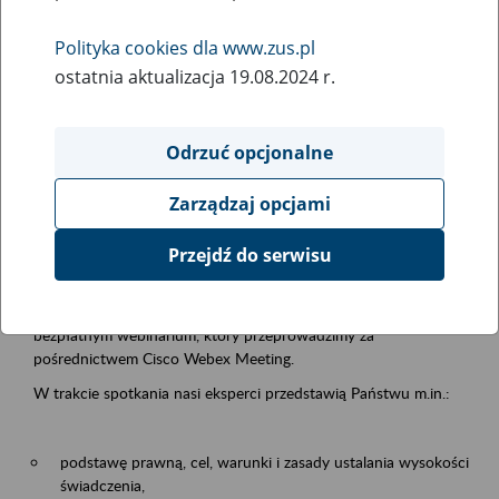
samodzielnej egzystencji
Polityka cookies dla www.zus.pl
ostatnia aktualizacja 19.08.2024 r.
Rodzaj wydarzenia
Szkolenia
Odrzuć opcjonalne
Obszar merytoryczny
Zarządzaj opcjami
Emerytury i renty
Przejdź do serwisu
Opis wydarzenia
13.08.2026 r. o godz. 10.00
zapraszamy Państwa do udziału w
bezpłatnym webinarium, który przeprowadzimy za
pośrednictwem Cisco Webex Meeting.
W trakcie spotkania nasi eksperci przedstawią Państwu m.in.:
podstawę prawną, cel, warunki i zasady ustalania wysokości
świadczenia,