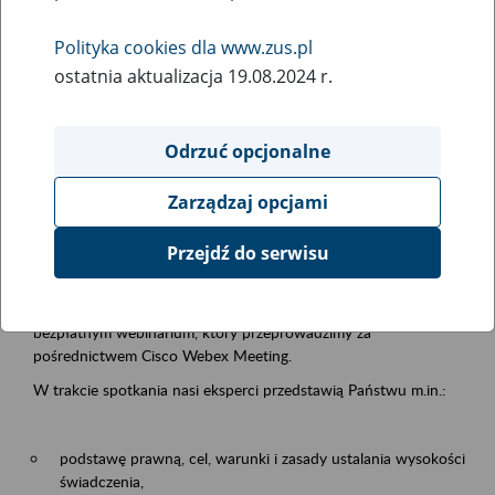
samodzielnej egzystencji
Polityka cookies dla www.zus.pl
ostatnia aktualizacja 19.08.2024 r.
Rodzaj wydarzenia
Szkolenia
Odrzuć opcjonalne
Obszar merytoryczny
Zarządzaj opcjami
Emerytury i renty
Przejdź do serwisu
Opis wydarzenia
13.08.2026 r. o godz. 10.00
zapraszamy Państwa do udziału w
bezpłatnym webinarium, który przeprowadzimy za
pośrednictwem Cisco Webex Meeting.
W trakcie spotkania nasi eksperci przedstawią Państwu m.in.:
podstawę prawną, cel, warunki i zasady ustalania wysokości
świadczenia,