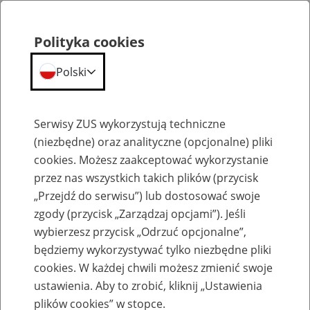
Polityka cookies
Polski
Menu
Szukaj
Serwisy ZUS wykorzystują techniczne
(niezbędne) oraz analityczne (opcjonalne) pliki
cookies. Możesz zaakceptować wykorzystanie
Szkolenia
przez nas wszystkich takich plików (przycisk
„Przejdź do serwisu”) lub dostosować swoje
zgody (przycisk „Zarządzaj opcjami”). Jeśli
wybierzesz przycisk „Odrzuć opcjonalne”,
będziemy wykorzystywać tylko niezbędne pliki
cookies. W każdej chwili możesz zmienić swoje
Szkolenie online - Świadczenie
ustawienia. Aby to zrobić, kliknij „Ustawienia
uzupełniające dla osób niezdolnych do
plików cookies” w stopce.