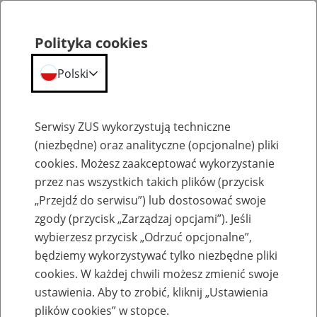
Polityka cookies
Polski
Menu
Szukaj
Serwisy ZUS wykorzystują techniczne
(niezbędne) oraz analityczne (opcjonalne) pliki
cookies. Możesz zaakceptować wykorzystanie
Szkolenia
przez nas wszystkich takich plików (przycisk
„Przejdź do serwisu”) lub dostosować swoje
zgody (przycisk „Zarządzaj opcjami”). Jeśli
wybierzesz przycisk „Odrzuć opcjonalne”,
będziemy wykorzystywać tylko niezbędne pliki
cookies. W każdej chwili możesz zmienić swoje
Szkolenie Online - Ulgi w spłacie
ustawienia. Aby to zrobić, kliknij „Ustawienia
należności z tytułu składek - praktyczne
plików cookies” w stopce.