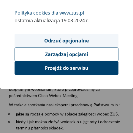
formy wsparcia dla przedsiębiorców
Polityka cookies dla www.zus.pl
ostatnia aktualizacja 19.08.2024 r.
Rodzaj wydarzenia
Szkolenia
Odrzuć opcjonalne
Obszar merytoryczny
Zarządzaj opcjami
Firmy i pracujący
Przejdź do serwisu
Opis wydarzenia
28.09.2026 r. o godz. 10.00
zapraszamy Państwa do udziału w
bezpłatnym webinarium, które przeprowadzimy za
pośrednictwem Cisco Webex Meeting.
W trakcie spotkania nasi eksperci przedstawią Państwu m.in.:
jakie są rodzaje pomocy w spłacie zaległości wobec ZUS,
kiedy i jak można złożyć wniosek o ulgę: raty i odroczenie
terminu płatności składek,