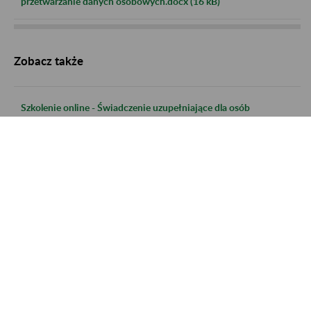
przetwarzanie danych osobowych.docx (16 kB)
Zobacz także
Szkolenie online - Świadczenie uzupełniające dla osób
niezdolnych do samodzielnej egzystencji
Szkolenie Online - Świadczenie uzupełniające dla osób
niezdolnych do samodzielnej egzystencji
Szkolenie online - Ustalanie ustawodawstwa właściwego dla
pracowników delegowanych do pracy za granicą lub
pracujących w kilku krajach członkowskich
Szkolenie online - Zasady rozliczania i tryb postepowania w
sprawach rozliczania składek na FUS, FUZ, FP i FGŚP