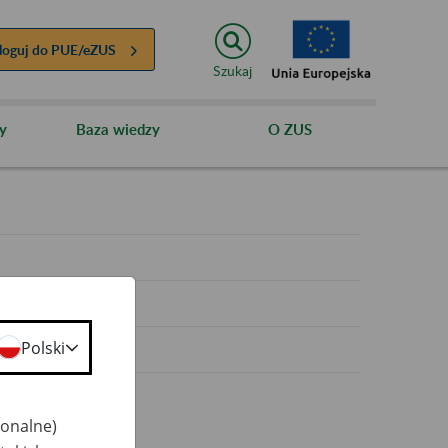
loguj do
PUE/eZUS
Szukaj
y
Baza wiedzy
O ZUS
y
Polski
jonalne)