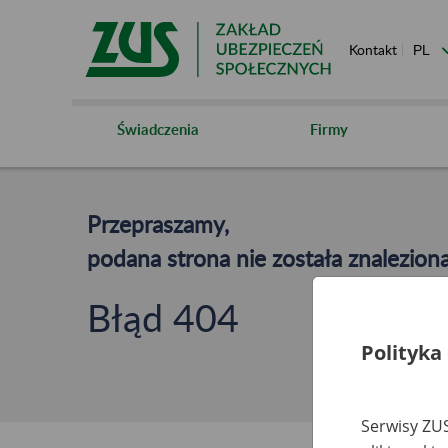
Kontakt
Świadczenia
Firmy
Przepraszamy,
podana strona nie została znaleziona
Błąd 404
Polityka
Serwisy ZUS