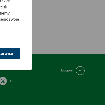
takich
cisk
dziemy
ienić swoje
serwisu
Do góry
X