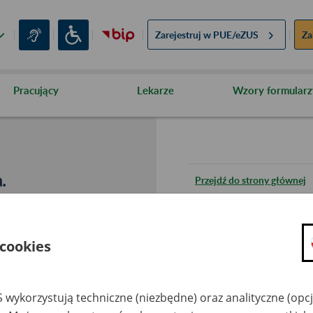
Zarejestruj w
PUE/eZUS
Za
Pracujący
Lekarze
Wzory formularz
.
Przejdź do strony głównej
Wróć do poprzedniej stron
 cookies
Przejdź do mapy serwisu
 wykorzystują techniczne (niezbędne) oraz analityczne (opc