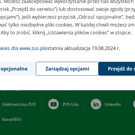
es. Możesz zaakceptować wykorzystanie przez nas wszystkich 
ycisk „Przejdź do serwisu”) lub dostosować swoje zgody (przy
opcjami”). Jeśli wybierzesz przycisk „Odrzuć opcjonalne”, bę
ać tylko niezbędne pliki cookies. W każdej chwili możesz zm
 Aby to zrobić, kliknij „Ustawienia plików cookies” w stopce.
okies dla www.zus.pl
ostatnia aktualizacja 19.08.2024 r.
 opcjonalne
Zarządzaj opcjami
Przejdź do 
acja dostępności
Ustawienia plików cookies
Elektroniczny ZUS
ZUS Edu
Linkedin
Kanał RSS