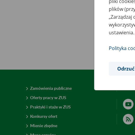
pliki cooki
plików (prz
„Zarządzaj 
wykorzystyw
ustawienia.
Polityka co
Odrzuć
Zamówienia publiczne
Deklar
Oferty pracy w ZUS
Praktyki i staże w ZUS
Konkursy ofert
Mienie zbędne
Mapa serwisu