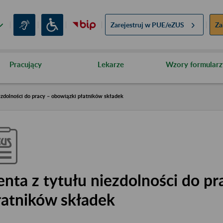
Zarejestruj w
PUE/eZUS
Za
Pracujący
Lekarze
Wzory formularz
ezdolności do pracy – obowiązki płatników składek
enta z tytułu niezdolności do pr
łatników składek