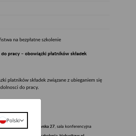
stwa na bezpłatne szkolenie
i do pracy – obowiązki płatników składek
ki platników składek związane z ubieganiem się
zdolnosci do pracy.
 9.00 - 12.00
Polski
 Kielcach, ul. Piotrkowska 27
, sala konferencyjna
d adresem e-mailowym:
szkolenia_kielce@zus.pl
.