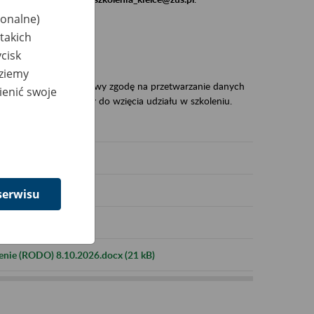
jonalne)
dane:
takich
cisk
dziemy
desłali na adres e-mailowy zgodę na przetwarzanie danych
ienić swoje
 to warunek niezbędny do wzięcia udziału w szkoleniu.
serwisu
enie (RODO) 8.10.2026.docx (21 kB)