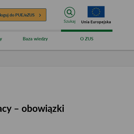
loguj do
PUE/eZUS
Szukaj
y
Baza wiedzy
O ZUS
acy – obowiązki