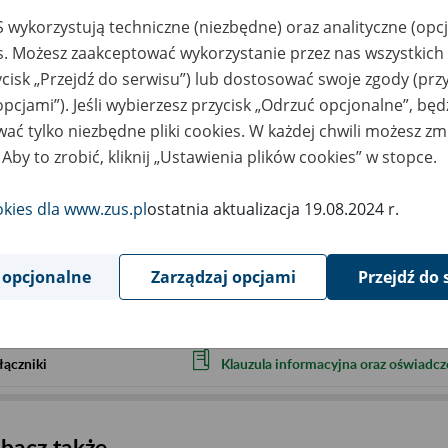
 wykorzystują techniczne (niezbędne) oraz analityczne (opc
Przy zapisie prosimy, aby podali Państwo 
es. Możesz zaakceptować wykorzystanie przez nas wszystkich 
- imię i nazwisko
ycisk „Przejdź do serwisu”) lub dostosować swoje zgody (przy
- adres e-mail.
opcjami”). Jeśli wybierzesz przycisk „Odrzuć opcjonalne”, bę
Prosimy także, aby wypełnili Państwo i o
ać tylko niezbędne pliki cookies. W każdej chwili możesz zm
osobowych, którą stanowi załącznik. Jest
 Aby to zrobić, kliknij „Ustawienia plików cookies” w stopce.
Serdecznie zapraszamy
okies dla www.zus.pl
ostatnia aktualizacja 19.08.2024 r.
ejscowość
Kielce
rmin wydarzenia
2026.10.08
 opcjonalne
Zarządzaj opcjami
Przejdź do 
ntakt
szkolenia_kielce@zus.pl
łączniki
Klauzula informacyjna oraz oświadcz
bacz także