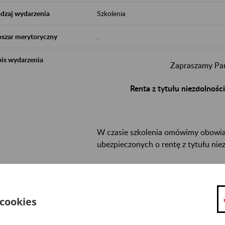
dzaj wydarzenia
Szkolenia
szar merytoryczny
.
is wydarzenia
Zapraszamy Pań
Renta z tytułu niezdolnośc
W czasie szkolenia omówimy obowiaz
ubezpieczonych o rentę z tytułu nie
Termin:
8 października 2026 r.,
godz.
 cookies
Spotkanie odbędzie się w placówce
ZUS w
Zgłoszenia na szkolenie przyjmujemy po