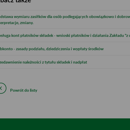
dstawa wymiaru zasiłków dla osób podlegających obowiązkowo i dobrow
terpretacje, zmiany.
sługa kont płatników składek - wnioski płatników i działania Zakładu "z 
bkonto - zasady podziału, dziedziczenia i wypłaty środków
zedawnienie należności z tytułu składek i nadpłat
Powrót do listy