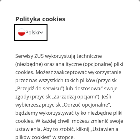
Polityka cookies
Polski
Menu
Szukaj
Serwisy ZUS wykorzystują techniczne
(niezbędne) oraz analityczne (opcjonalne) pliki
cookies. Możesz zaakceptować wykorzystanie
Szkolenia
przez nas wszystkich takich plików (przycisk
„Przejdź do serwisu”) lub dostosować swoje
zgody (przycisk „Zarządzaj opcjami”). Jeśli
wybierzesz przycisk „Odrzuć opcjonalne”,
będziemy wykorzystywać tylko niezbędne pliki
cookies. W każdej chwili możesz zmienić swoje
Renta z tytułu niezdolności do pracy –
ustawienia. Aby to zrobić, kliknij „Ustawienia
obowiązki płatników składek
plików cookies” w stopce.