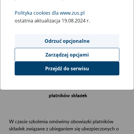
Polityka cookies dla www.zus.pl
Rodzaj wydarzenia
ostatnia aktualizacja 19.08.2024 r.
Szkolenia
Obszar merytoryczny
Odrzuć opcjonalne
.
Zarządzaj opcjami
Opis wydarzenia
Przejdź do serwisu
Zapraszamy Państwa na bezpłatne szkolenie
Renta z tytułu niezdolności do pracy – obowiązki
płatników składek
W czasie szkolenia omówimy obowiazki platników
składek związane z ubieganiem się ubezpieczonych o