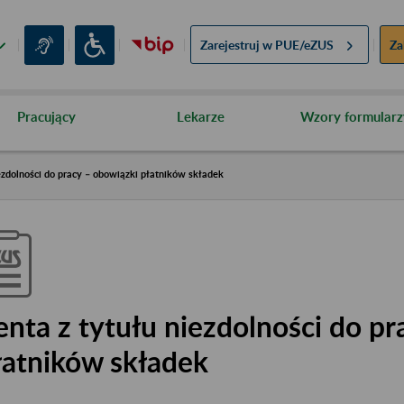
Zarejestruj w
PUE/eZUS
Za
Pracujący
Lekarze
Wzory formularz
ezdolności do pracy – obowiązki płatników składek
enta z tytułu niezdolności do pr
łatników składek