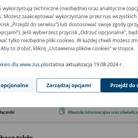
 wykorzystują techniczne (niezbędne) oraz analityczne (opc
Przy zapisie prosimy, aby podali Państwo 
es. Możesz zaakceptować wykorzystanie przez nas wszystkich 
- imię i nazwisko
ycisk „Przejdź do serwisu”) lub dostosować swoje zgody (przy
- adres e-mail.
opcjami”). Jeśli wybierzesz przycisk „Odrzuć opcjonalne”, bę
Prosimy także, aby wypełnili Państwo i o
ać tylko niezbędne pliki cookies. W każdej chwili możesz zm
osobowych, którą stanowi załącznik. Jest
 Aby to zrobić, kliknij „Ustawienia plików cookies” w stopce.
Serdecznie zapraszamy
okies dla www.zus.pl
ostatnia aktualizacja 19.08.2024 r.
ejscowość
Kielce
rmin wydarzenia
2026.10.08
 opcjonalne
Zarządzaj opcjami
Przejdź do 
ntakt
szkolenia_kielce@zus.pl
łączniki
Klauzula informacyjna oraz oświadcz
bacz także