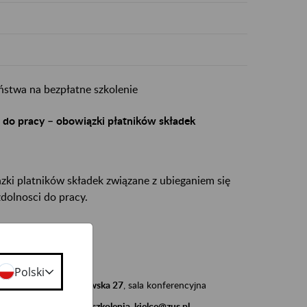
stwa na bezpłatne szkolenie
i do pracy – obowiązki płatników składek
ki platników składek związane z ubieganiem się
zdolnosci do pracy.
 9.00 - 12.00
Polski
 Kielcach, ul. Piotrkowska 27
, sala konferencyjna
d adresem e-mailowym:
szkolenia_kielce@zus.pl
.