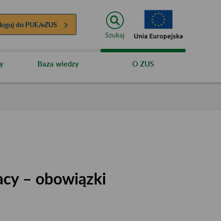
loguj do
PUE/eZUS
Szukaj
y
Baza wiedzy
O ZUS
acy – obowiązki