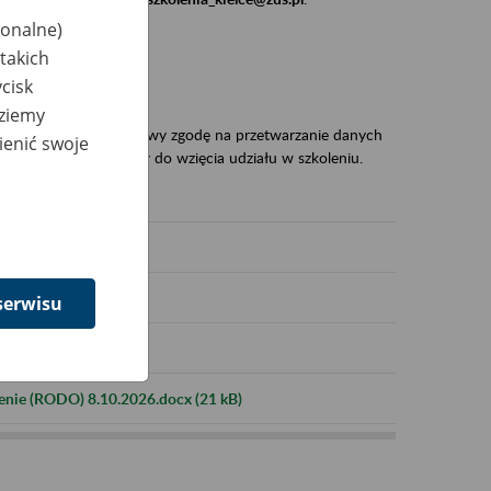
jonalne)
dane:
takich
cisk
dziemy
desłali na adres e-mailowy zgodę na przetwarzanie danych
ienić swoje
 to warunek niezbędny do wzięcia udziału w szkoleniu.
serwisu
enie (RODO) 8.10.2026.docx (21 kB)