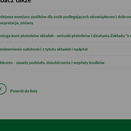
dstawa wymiaru zasiłków dla osób podlegających obowiązkowo i dobrow
terpretacje, zmiany.
sługa kont płatników składek - wnioski płatników i działania Zakładu "z 
zedawnienie należności z tytułu składek i nadpłat
bkonto - zasady podziału, dziedziczenia i wypłaty środków
Powrót do listy