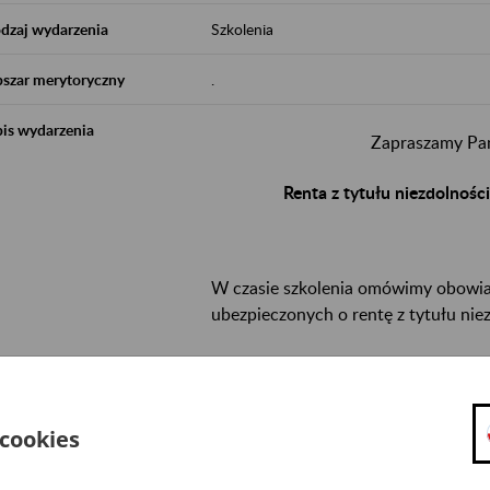
dzaj wydarzenia
Szkolenia
szar merytoryczny
.
is wydarzenia
Zapraszamy Pań
Renta z tytułu niezdolnośc
W czasie szkolenia omówimy obowiaz
ubezpieczonych o rentę z tytułu nie
Termin:
8 października 2026 r.,
godz.
 cookies
Spotkanie odbędzie się w placówce
ZUS w
Zgłoszenia na szkolenie przyjmujemy po