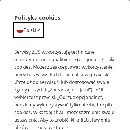
Polityka cookies
Polski
Menu
Szukaj
Serwisy ZUS wykorzystują techniczne
(niezbędne) oraz analityczne (opcjonalne) pliki
cookies. Możesz zaakceptować wykorzystanie
Szkolenia
przez nas wszystkich takich plików (przycisk
„Przejdź do serwisu”) lub dostosować swoje
zgody (przycisk „Zarządzaj opcjami”). Jeśli
wybierzesz przycisk „Odrzuć opcjonalne”,
będziemy wykorzystywać tylko niezbędne pliki
cookies. W każdej chwili możesz zmienić swoje
Renta z tytułu niezdolności do pracy –
ustawienia. Aby to zrobić, kliknij „Ustawienia
obowiązki płatników składek
plików cookies” w stopce.