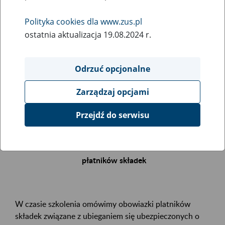
Polityka cookies dla www.zus.pl
Rodzaj wydarzenia
ostatnia aktualizacja 19.08.2024 r.
Szkolenia
Obszar merytoryczny
Odrzuć opcjonalne
.
Zarządzaj opcjami
Opis wydarzenia
Przejdź do serwisu
Zapraszamy Państwa na bezpłatne szkolenie
Renta z tytułu niezdolności do pracy – obowiązki
płatników składek
W czasie szkolenia omówimy obowiazki platników
składek związane z ubieganiem się ubezpieczonych o