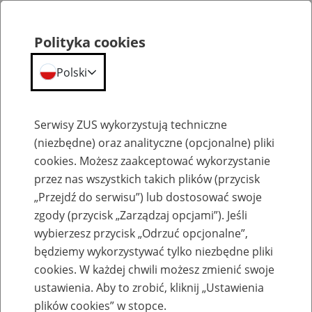
Polityka cookies
Polski
Menu
Szukaj
Serwisy ZUS wykorzystują techniczne
(niezbędne) oraz analityczne (opcjonalne) pliki
Przepraszamy,
cookies. Możesz zaakceptować wykorzystanie
podana strona nie została znaleziona.
przez nas wszystkich takich plików (przycisk
„Przejdź do serwisu”) lub dostosować swoje
Błąd 404
zgody (przycisk „Zarządzaj opcjami”). Jeśli
wybierzesz przycisk „Odrzuć opcjonalne”,
będziemy wykorzystywać tylko niezbędne pliki
cookies. W każdej chwili możesz zmienić swoje
ustawienia. Aby to zrobić, kliknij „Ustawienia
Przejdź do strony głównej
plików cookies” w stopce.